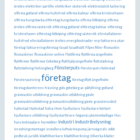
örebro
elektriker partille
elektriker västervik
elektrostatisk lackering
elfirma gotland
elfirma hultsfred
elfirma kalmar
elfirma kristinehamn
elfirma kungsbacka.elföretag kungsbacka
elfirma lidköping
elfirma
örebro
elfirma västervik
elföretag gotland
elföretag kalmar
elföretag
kristinehamn
elföretag lidköping
elföretag västervik
elinstallationer
hultsfred
elinstallationer örebro
energikostnader
erp
fakturera utan
företag
faktureringsföretag
fasad
fasadtvätt
Filpro
filter
flismaskin
flismaskiner
flismaskiner online
Flyttfirma
flyttfirma ängelholm
flyttfirmor
flyttfirmor Göteborg
flytthjälp ängelholm
flyttstädning
Fönsterputs
flyttstädning Helsingborg
Fönsterputs Halmstad
företag
Fönsterputsning
företagsflytt ängelholm
företagskonferens
fräsning
golv
göteborg ac-påfyllning
gotland
grävmaskin utbildning
grävmaskin utbildning gävle
grävmaskinutbildning
grävmaskinutbildning gävle
gravstensvård
halmstad
Halmstad
hälsa
Hem
hjullastare
hjullastare körkort
hjullastare utbildning
hjullastarförare
höganäs plastemballage
Hus
industri
industribelysning
hyra ledstaplare
hyrmöbler
inredningsmontage
installera luftvärmepump
järnvägsräls
Jobb
jordbruk
juridik
klädtillverkare
klädtillverkning. tillverka kläder