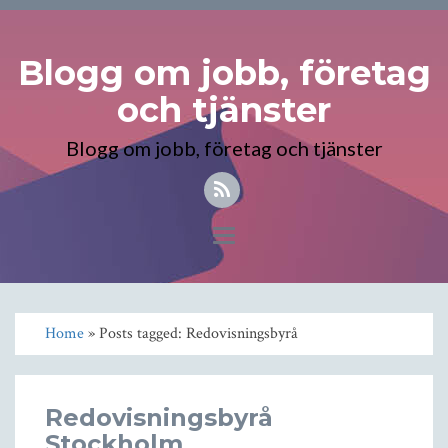
Blogg om jobb, företag
och tjänster
Blogg om jobb, företag och tjänster
Toggle
navigation
Home
» Posts tagged: Redovisningsbyrå
Redovisningsbyrå
Stockholm