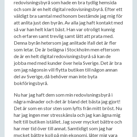
redovisningsbyrå som hade en bra tydlig hemsida
och som är en helt digital redovisningsbyrå. Efter ett
väldigt bra samtal med honom bestämde jag mig för
att anlita just den byrån. Av alla jag haft kontakt med
så var han helt klart bäst. Han var otroligt kunnig
och erfaren samt trevlig samt lätt att prata med.
Denna byrån hetersom jag anlitade ifall det är fler
som letar. De är belägna i Stockholm men eftersom
de är en helt digital redovisningsbyrå så kan de
jobba med med kunder över hela Sverige. Det är bra
om jag någonsin vill flytta butiken till någon annan
del av Sverige, då behöver man inte byta
bokföringsbyrå.
Nu har jag haft dem som min redovisningsbyrå i
några månader och det är bland det bästa jag gjort!
Det är som en stor sten som lyfts från mitt bröst. Nu
har jag ingen mer stresskänsla och jag kan ägna mig
helt till butiken istället. Jag sover mycket bättre och
har mer tid över till annat. Samtidigt som jag har
mycket bättre koll på min ekonomi. låter mig vara