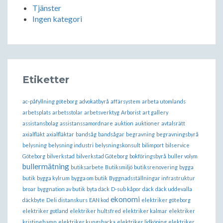
Tjänster
Ingen kategori
Etiketter
ac-påfyllning göteborg
advokatbyrå
affärsystem
arbeta utomlands
arbetsplats
arbetsstolar
arbetsverktyg
Arborist
art gallery
assistansbolag
assistanssamordnare
auktion
auktioner
avtalsrätt
axialfläkt
axialfläktar
bandsåg
bandsågar
begravning
begravningsbyrå
belysning
belysning industri
belysningskonsult
bilimport
bilservice
Göteborg
bilverkstad
bilverkstad Göteborg
bokföringsbyrå
buller volym
bullermätning
butiksarbete
Butiksmiljö
butiksrenovering
bygga
butik
bygga kylrum
bygga om butik
Byggnadsställningar infrastruktur
broar
byggnation av butik
byta däck
D-sub kåpor
däck
däck uddevalla
ekonomi
däckbyte
Deli
distanskurs
EAN kod
elektriker göteborg
elektriker gotland
elektriker hultsfred
elektriker kalmar
elektriker
kristinehamn
elektriker kungsbacka
elektriker lidköping
elektriker