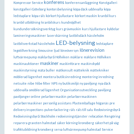
konferens
Kompressor Service
konferensanläggning
Konstgalleri
konstgalleri Göteborg
kontorsbelysning
köpa däck uddevalla
köpa
ledstaplare
köpa räls
körkort hjullastare
körkort maskin
kranbil kurs
kranbil utbildning
kranbilskurs
kundnöjdhet
kundundersökningsverktyg
kurs grävmaskin
kurs hjullastare
kyldelar
lamineringsmaskiner
laserskärning
lastbilsdäck hässleholm
LED-belysning
lastbilsverkstad hässleholm
ledstaplare
lönerevision
legotillverkning
limousine
ljud
löneöversyn
luftvärmepump
mäklarbyrå Höllviken
mäklare
mäklare Höllviken
maskiner
maskinauktioner
maskinförare
maskinskydd
maskinstyrning
mäta buller
mätkonsult
mätteknik
mättekniker
möblerad lägenhet
montera butiksinredning
montering inredning
netsuite
nibe
Nibe filter
NPS
ny butiksmiljö
ny paviljong
nya däck
uddevalla
omöblerad lägenhet
Organisationsutveckling
paviljong
paviljonger online
pelarborrmaskin
pelarborrmaskinen
pelarborrmaskiner
personlig assistans
Plastemballage höganäs
pre
delivery inspections
pulverlackering
räls
räls till salu
Redovisningsbyrå
Redovisningsbyrå Stockholm
redovisningstjänster
relocation
Rengöring
reparera gravsten halmstad
säker körning kronoberg
säkerhet på väg
trafiktubildning kronoberg
serva luftvärmepump halmstad
Service