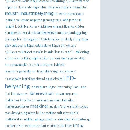
hjullastare körkort
hjullastare utbildning
hjullastarförare
höganäs plastemballage
Hus
hyra ledstaplare
hyrmöbler
industri
industribelysning
inredningsmontage
installera luftvärmepump
järnvägsräls
Jobb
jordbruk
juridik
klädtillverkare
klädtillverkning. tillverka kläder
konferens
Kompressor Service
konferensanläggning
Konstgalleri
konstgalleri Göteborg
kontorsbelysning
köpa
däck uddevalla
köpa ledstaplare
köpa räls
körkort
hjullastare
körkort maskin
kranbil kurs
kranbil utbildning
kranbilskurs
kundnöjdhet
kundundersökningsverktyg
kurs grävmaskin
kurs hjullastare
kyldelar
lamineringsmaskiner
laserskärning
lastbilsdäck
LED-
hässleholm
lastbilsverkstad hässleholm
belysning
ledstaplare
legotillverkning
limousine
lönerevision
ljud
löneöversyn
luftvärmepump
mäklarbyrå Höllviken
mäklare
mäklare Höllviken
maskiner
maskinauktioner
maskinförare
maskinskydd
maskinstyrning
mäta buller
mätkonsult
mätteknik
mättekniker
möblerad lägenhet
montera butiksinredning
montering inredning
netsuite
nibe
Nibe filter
NPS
ny