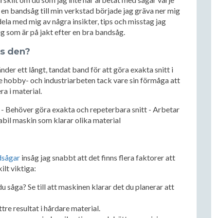
a en bandsåg till min verkstad började jag gräva ner mig
dela med mig av några insikter, tips och misstag jag
ig som är på jakt efter en bra bandsåg.
vs den?
er ett långt, tandat band för att göra exakta snitt i
åde hobby- och industriarbeten tack vare sin förmåga att
ra i material.
 - Behöver göra exakta och repeterbara snitt - Arbetar
abil maskin som klarar olika material
dsågar
insåg jag snabbt att det finns flera faktorer att
ilt viktiga:
 såga? Se till att maskinen klarar det du planerar att
re resultat i hårdare material.