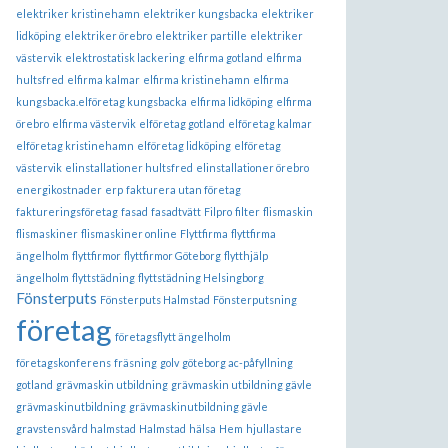
elektriker kristinehamn
elektriker kungsbacka
elektriker
lidköping
elektriker örebro
elektriker partille
elektriker
västervik
elektrostatisk lackering
elfirma gotland
elfirma
hultsfred
elfirma kalmar
elfirma kristinehamn
elfirma
kungsbacka.elföretag kungsbacka
elfirma lidköping
elfirma
örebro
elfirma västervik
elföretag gotland
elföretag kalmar
elföretag kristinehamn
elföretag lidköping
elföretag
västervik
elinstallationer hultsfred
elinstallationer örebro
energikostnader
erp
fakturera utan företag
faktureringsföretag
fasad
fasadtvätt
Filpro
filter
flismaskin
flismaskiner
flismaskiner online
Flyttfirma
flyttfirma
ängelholm
flyttfirmor
flyttfirmor Göteborg
flytthjälp
ängelholm
flyttstädning
flyttstädning Helsingborg
Fönsterputs
Fönsterputs Halmstad
Fönsterputsning
företag
företagsflytt ängelholm
företagskonferens
fräsning
golv
göteborg ac-påfyllning
gotland
grävmaskin utbildning
grävmaskin utbildning gävle
grävmaskinutbildning
grävmaskinutbildning gävle
gravstensvård halmstad
Halmstad
hälsa
Hem
hjullastare