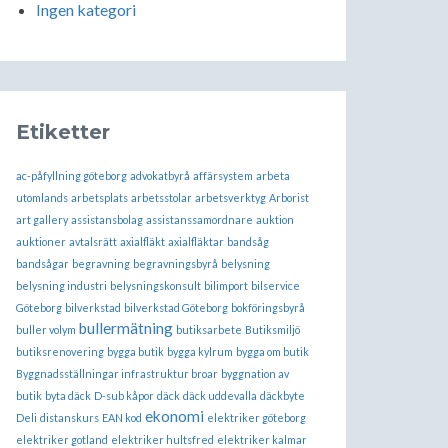
Ingen kategori
Etiketter
ac-påfyllning göteborg
advokatbyrå
affärsystem
arbeta
utomlands
arbetsplats
arbetsstolar
arbetsverktyg
Arborist
art gallery
assistansbolag
assistanssamordnare
auktion
auktioner
avtalsrätt
axialfläkt
axialfläktar
bandsåg
bandsågar
begravning
begravningsbyrå
belysning
belysning industri
belysningskonsult
bilimport
bilservice
Göteborg
bilverkstad
bilverkstad Göteborg
bokföringsbyrå
bullermätning
buller volym
butiksarbete
Butiksmiljö
butiksrenovering
bygga butik
bygga kylrum
bygga om butik
Byggnadsställningar infrastruktur broar
byggnation av
butik
byta däck
D-sub kåpor
däck
däck uddevalla
däckbyte
ekonomi
Deli
distanskurs
EAN kod
elektriker göteborg
elektriker gotland
elektriker hultsfred
elektriker kalmar