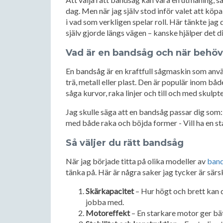
dag. Men när jag själv stod inför valet att köp
i vad som verkligen spelar roll. Här tänkte jag 
själv gjorde längs vägen – kanske hjälper det d
Vad är en bandsåg och när behö
En bandsåg är en kraftfull sågmaskin som använd
trä, metall eller plast. Den är populär inom b
såga kurvor, raka linjer och till och med skulpte
Jag skulle säga att en bandsåg passar dig som:
med både raka och böjda former - Vill ha en st
Så väljer du rätt bandsåg
När jag började titta på olika modeller av
ban
tänka på. Här är några saker jag tycker är särsk
Skärkapacitet
– Hur högt och brett kan du
jobba med.
Motoreffekt
– En starkare motor ger bätt