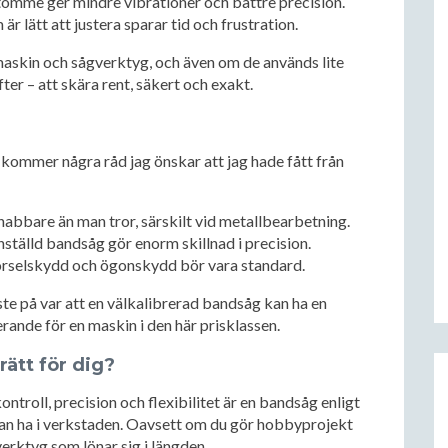
tomme ger mindre vibrationer och bättre precision.
r lätt att justera sparar tid och frustration.
askin och sågverktyg, och även om de används lite
fter – att skära rent, säkert och exakt.
 kommer några råd jag önskar att jag hade fått från
snabbare än man tror, särskilt vid metallbearbetning.
nställd bandsåg gör enorm skillnad i precision.
rselskydd och ögonskydd bör vara standard.
ste på var att en välkalibrerad bandsåg kan ha en
rande för en maskin i den här prisklassen.
ätt för dig?
ontroll, precision och flexibilitet är en bandsåg enligt
an ha i verkstaden. Oavsett om du gör hobbyprojekt
 verktyg som lönar sig i längden.