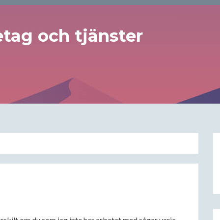
tag och tjänster
ärskilt om du som jag inte har arbetat med sågar varje