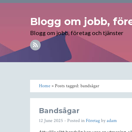
Blogg om jobb, före
Blogg om jobb, företag och tjänster
Home
» Posts tagged: bandsågar
Bandsågar
12 June 2025
- Posted in
Företag
by
adam
Att välja rätt bandsåg kan vara en utmaning, s