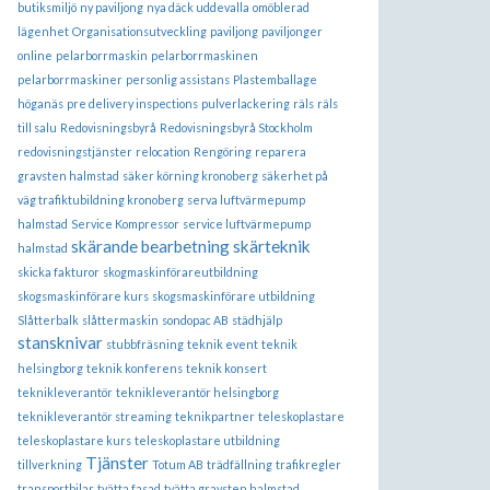
butiksmiljö
ny paviljong
nya däck uddevalla
omöblerad
lägenhet
Organisationsutveckling
paviljong
paviljonger
online
pelarborrmaskin
pelarborrmaskinen
pelarborrmaskiner
personlig assistans
Plastemballage
höganäs
pre delivery inspections
pulverlackering
räls
räls
till salu
Redovisningsbyrå
Redovisningsbyrå Stockholm
redovisningstjänster
relocation
Rengöring
reparera
gravsten halmstad
säker körning kronoberg
säkerhet på
väg trafiktubildning kronoberg
serva luftvärmepump
halmstad
Service Kompressor
service luftvärmepump
skärande bearbetning
skärteknik
halmstad
skicka fakturor
skogmaskinförareutbildning
skogsmaskinförare kurs
skogsmaskinförare utbildning
Slåtterbalk
slåttermaskin
sondopac AB
städhjälp
stansknivar
stubbfräsning
teknik event
teknik
helsingborg
teknik konferens
teknik konsert
teknikleverantör
teknikleverantör helsingborg
teknikleverantör streaming
teknikpartner
teleskoplastare
teleskoplastare kurs
teleskoplastare utbildning
Tjänster
tillverkning
Totum AB
trädfällning
trafikregler
transportbilar
tvätta fasad
tvätta gravsten halmstad