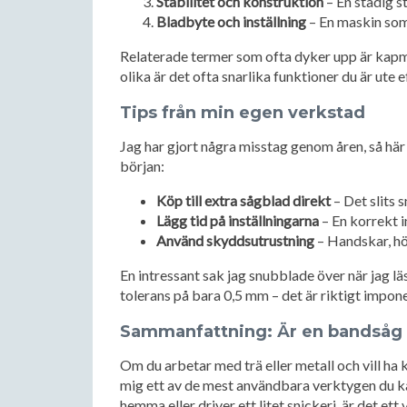
Stabilitet och konstruktion
– En stadig s
Bladbyte och inställning
– En maskin som ä
Relaterade termer som ofta dyker upp är kapm
olika är det ofta snarlika funktioner du är ute e
Tips från min egen verkstad
Jag har gjort några misstag genom åren, så här
början:
Köp till extra sågblad direkt
– Det slits 
Lägg tid på inställningarna
– En korrekt i
Använd skyddsutrustning
– Handskar, hö
En intressant sak jag snubblade över när jag lä
tolerans på bara 0,5 mm – det är riktigt impone
Sammanfattning: Är en bandsåg r
Om du arbetar med trä eller metall och vill ha k
mig ett av de mest användbara verktygen du k
hemma eller driver ett litet snickeri, är det ett