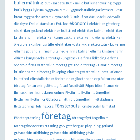
bullermätning
butiksarbete
Butiksmiljö
butiksrenovering
bygga
butik
bygga kylrum
bygga om butik
Byggnadsställningar infrastruktur
broar
byggnation av butik
byta däck
D-sub kåpor
däck
däck uddevalla
ekonomi
däckbyte
Deli
distanskurs
EAN kod
elektriker göteborg
elektriker gotland
elektriker hultsfred
elektriker kalmar
elektriker
kristinehamn
elektriker kungsbacka
elektriker lidköping
elektriker
örebro
elektriker partille
elektriker västervik
elektrostatisk lackering
elfirma gotland
elfirma hultsfred
elfirma kalmar
elfirma kristinehamn
elfirma kungsbacka.elföretag kungsbacka
elfirma lidköping
elfirma
örebro
elfirma västervik
elföretag gotland
elföretag kalmar
elföretag
kristinehamn
elföretag lidköping
elföretag västervik
elinstallationer
hultsfred
elinstallationer örebro
energikostnader
erp
fakturera utan
företag
faktureringsföretag
fasad
fasadtvätt
Filpro
filter
flismaskin
flismaskiner
flismaskiner online
Flyttfirma
flyttfirma ängelholm
flyttfirmor
flyttfirmor Göteborg
flytthjälp ängelholm
flyttstädning
Fönsterputs
flyttstädning Helsingborg
Fönsterputs Halmstad
företag
Fönsterputsning
företagsflytt ängelholm
företagskonferens
fräsning
golv
göteborg ac-påfyllning
gotland
grävmaskin utbildning
grävmaskin utbildning gävle
grävmaskinutbildning
grävmaskinutbildning gävle
gravstensvård