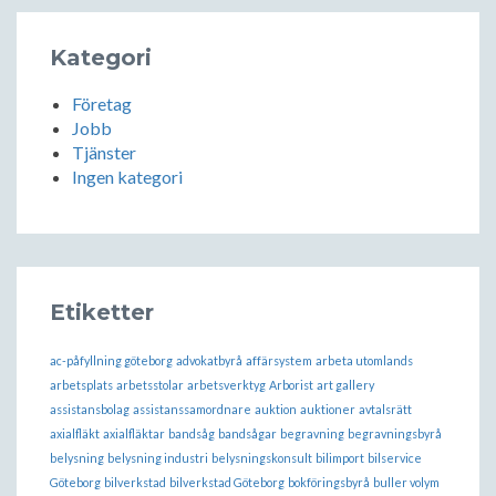
Kategori
Företag
Jobb
Tjänster
Ingen kategori
Etiketter
ac-påfyllning göteborg
advokatbyrå
affärsystem
arbeta utomlands
arbetsplats
arbetsstolar
arbetsverktyg
Arborist
art gallery
assistansbolag
assistanssamordnare
auktion
auktioner
avtalsrätt
axialfläkt
axialfläktar
bandsåg
bandsågar
begravning
begravningsbyrå
belysning
belysning industri
belysningskonsult
bilimport
bilservice
Göteborg
bilverkstad
bilverkstad Göteborg
bokföringsbyrå
buller volym