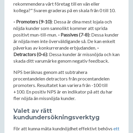
rekommendera vårt företag till en vän eller
kollega?" Svaren graderas på en skala från 0 till 10.
- Promoters (9-10)
: Dessa är dina mest lojala och
nöjda kunder som sannolikt kommer att sprida
positivt mun-till-mun.
- Passives (7-8):
Dessa kunder
är nöjda men inte överväldigande så. De kan enkelt
påverkas av konkurrerande erbjudanden.
-
Detractors (0-6):
Dessa kunder är missnöjda och kan
skada ditt varumärke genom negativ feedback.
NPS beräknas genom att subtrahera
procentandelen detractors från procentandelen
promoters. Resultatet kan variera från -100 till
+100. En positiv NPS är en indikator på att du har
fler nöjda än missnöjda kunder.
Valet av rätt
kundundersökningsverktyg
För att kunna mäta kundnöjdhet effektivt behövs
ett