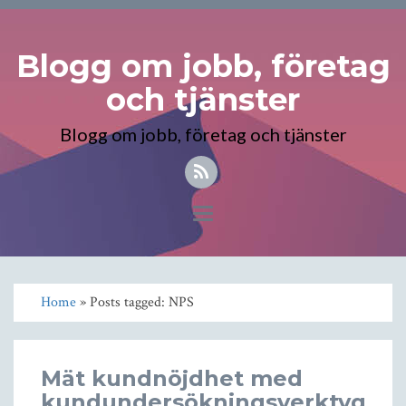
Blogg om jobb, företag
och tjänster
Blogg om jobb, företag och tjänster
Toggle
navigation
Home
» Posts tagged: NPS
Mät kundnöjdhet med
kundundersökningsverktyg