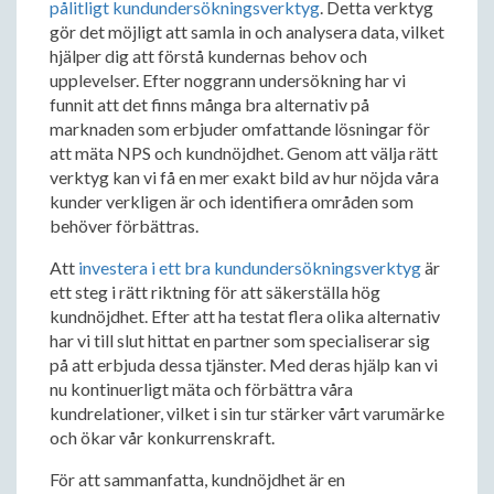
pålitligt kundundersökningsverktyg
. Detta verktyg
gör det möjligt att samla in och analysera data, vilket
hjälper dig att förstå kundernas behov och
upplevelser. Efter noggrann undersökning har vi
funnit att det finns många bra alternativ på
marknaden som erbjuder omfattande lösningar för
att mäta NPS och kundnöjdhet. Genom att välja rätt
verktyg kan vi få en mer exakt bild av hur nöjda våra
kunder verkligen är och identifiera områden som
behöver förbättras.
Att
investera i ett bra kundundersökningsverktyg
är
ett steg i rätt riktning för att säkerställa hög
kundnöjdhet. Efter att ha testat flera olika alternativ
har vi till slut hittat en partner som specialiserar sig
på att erbjuda dessa tjänster. Med deras hjälp kan vi
nu kontinuerligt mäta och förbättra våra
kundrelationer, vilket i sin tur stärker vårt varumärke
och ökar vår konkurrenskraft.
För att sammanfatta, kundnöjdhet är en