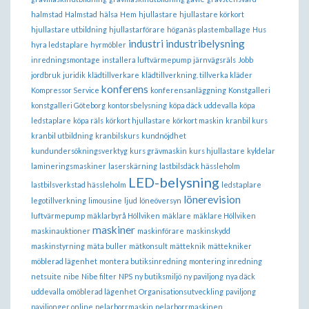
halmstad
Halmstad
hälsa
Hem
hjullastare
hjullastare körkort
hjullastare utbildning
hjullastarförare
höganäs plastemballage
Hus
industri
industribelysning
hyra ledstaplare
hyrmöbler
inredningsmontage
installera luftvärmepump
järnvägsräls
Jobb
jordbruk
juridik
klädtillverkare
klädtillverkning. tillverka kläder
konferens
Kompressor Service
konferensanläggning
Konstgalleri
konstgalleri Göteborg
kontorsbelysning
köpa däck uddevalla
köpa
ledstaplare
köpa räls
körkort hjullastare
körkort maskin
kranbil kurs
kranbil utbildning
kranbilskurs
kundnöjdhet
kundundersökningsverktyg
kurs grävmaskin
kurs hjullastare
kyldelar
lamineringsmaskiner
laserskärning
lastbilsdäck hässleholm
LED-belysning
lastbilsverkstad hässleholm
ledstaplare
lönerevision
legotillverkning
limousine
ljud
löneöversyn
luftvärmepump
mäklarbyrå Höllviken
mäklare
mäklare Höllviken
maskiner
maskinauktioner
maskinförare
maskinskydd
maskinstyrning
mäta buller
mätkonsult
mätteknik
mättekniker
möblerad lägenhet
montera butiksinredning
montering inredning
netsuite
nibe
Nibe filter
NPS
ny butiksmiljö
ny paviljong
nya däck
uddevalla
omöblerad lägenhet
Organisationsutveckling
paviljong
paviljonger online
pelarborrmaskin
pelarborrmaskinen