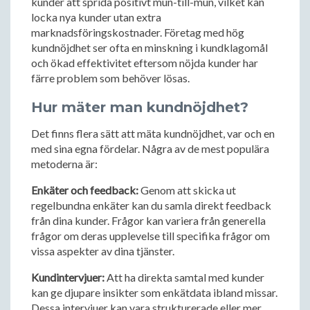
kunder att sprida positivt mun-till-mun, vilket kan
locka nya kunder utan extra
marknadsföringskostnader. Företag med hög
kundnöjdhet ser ofta en minskning i kundklagomål
och ökad effektivitet eftersom nöjda kunder har
färre problem som behöver lösas.
Hur mäter man kundnöjdhet?
Det finns flera sätt att mäta kundnöjdhet, var och en
med sina egna fördelar. Några av de mest populära
metoderna är:
Enkäter och feedback:
Genom att skicka ut
regelbundna enkäter kan du samla direkt feedback
från dina kunder. Frågor kan variera från generella
frågor om deras upplevelse till specifika frågor om
vissa aspekter av dina tjänster.
Kundintervjuer:
Att ha direkta samtal med kunder
kan ge djupare insikter som enkätdata ibland missar.
Dessa intervjuer kan vara strukturerade eller mer