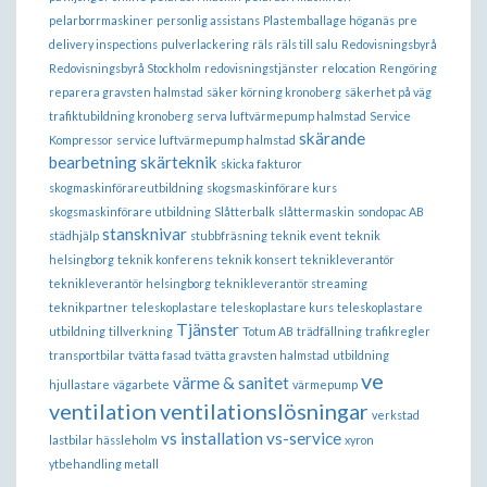
pelarborrmaskiner
personlig assistans
Plastemballage höganäs
pre
delivery inspections
pulverlackering
räls
räls till salu
Redovisningsbyrå
Redovisningsbyrå Stockholm
redovisningstjänster
relocation
Rengöring
reparera gravsten halmstad
säker körning kronoberg
säkerhet på väg
trafiktubildning kronoberg
serva luftvärmepump halmstad
Service
skärande
Kompressor
service luftvärmepump halmstad
bearbetning
skärteknik
skicka fakturor
skogmaskinförareutbildning
skogsmaskinförare kurs
skogsmaskinförare utbildning
Slåtterbalk
slåttermaskin
sondopac AB
stansknivar
städhjälp
stubbfräsning
teknik event
teknik
helsingborg
teknik konferens
teknik konsert
teknikleverantör
teknikleverantör helsingborg
teknikleverantör streaming
teknikpartner
teleskoplastare
teleskoplastare kurs
teleskoplastare
Tjänster
utbildning
tillverkning
Totum AB
trädfällning
trafikregler
transportbilar
tvätta fasad
tvätta gravsten halmstad
utbildning
ve
värme & sanitet
hjullastare
vägarbete
värmepump
ventilation
ventilationslösningar
verkstad
vs installation
vs-service
lastbilar hässleholm
xyron
ytbehandling metall