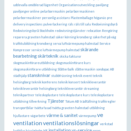
uddevalla
omöblerad lägenhet
Organisationsutveckling
paviljong
paviljonger online
pelarborrmaskin
pelarborrmaskinen
pelarborrmaskiner
personlig assistans
Plastemballage höganäs
pre
delivery inspections
pulverlackering
räls
räls till salu
Redovisningsbyrå
Redovisningsbyrå Stockholm
redovisningstjänster
relocation
Rengöring
reparera gravsten halmstad
säker körning kronoberg
säkerhet på väg
trafiktubildning kronoberg
serva luftvärmepump halmstad
Service
skärande
Kompressor
service luftvärmepump halmstad
bearbetning
skärteknik
skicka fakturor
skogmaskinförareutbildning
skogsmaskinförare kurs
skogsmaskinförare utbildning
Slåtterbalk
slåttermaskin
sondopac AB
stansknivar
städhjälp
stubbfräsning
teknik event
teknik
helsingborg
teknik konferens
teknik konsert
teknikleverantör
teknikleverantör helsingborg
teknikleverantör streaming
teknikpartner
teleskoplastare
teleskoplastare kurs
teleskoplastare
Tjänster
utbildning
tillverkning
Totum AB
trädfällning
trafikregler
transportbilar
tvätta fasad
tvätta gravsten halmstad
utbildning
ve
värme & sanitet
hjullastare
vägarbete
värmepump
ventilation
ventilationslösningar
verkstad
vs installation
vs-service
lastbilar hässleholm
xyron