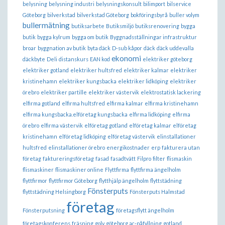
belysning
belysning industri
belysningskonsult
bilimport
bilservice
Göteborg
bilverkstad
bilverkstad Göteborg
bokföringsbyrå
buller volym
bullermätning
butiksarbete
Butiksmiljö
butiksrenovering
bygga
butik
bygga kylrum
bygga om butik
Byggnadsställningar infrastruktur
broar
byggnation av butik
byta däck
D-sub kåpor
däck
däck uddevalla
ekonomi
däckbyte
Deli
distanskurs
EAN kod
elektriker göteborg
elektriker gotland
elektriker hultsfred
elektriker kalmar
elektriker
kristinehamn
elektriker kungsbacka
elektriker lidköping
elektriker
örebro
elektriker partille
elektriker västervik
elektrostatisk lackering
elfirma gotland
elfirma hultsfred
elfirma kalmar
elfirma kristinehamn
elfirma kungsbacka.elföretag kungsbacka
elfirma lidköping
elfirma
örebro
elfirma västervik
elföretag gotland
elföretag kalmar
elföretag
kristinehamn
elföretag lidköping
elföretag västervik
elinstallationer
hultsfred
elinstallationer örebro
energikostnader
erp
fakturera utan
företag
faktureringsföretag
fasad
fasadtvätt
Filpro
filter
flismaskin
flismaskiner
flismaskiner online
Flyttfirma
flyttfirma ängelholm
flyttfirmor
flyttfirmor Göteborg
flytthjälp ängelholm
flyttstädning
Fönsterputs
flyttstädning Helsingborg
Fönsterputs Halmstad
företag
Fönsterputsning
företagsflytt ängelholm
företagskonferens
fräsning
golv
göteborg ac-påfyllning
gotland