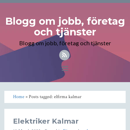
Blogg om jobb, företag
och tjänster
Blogg om jobb, företag och tjänster
Toggle
navigation
Home
» Posts tagged: elfirma kalmar
Elektriker Kalmar