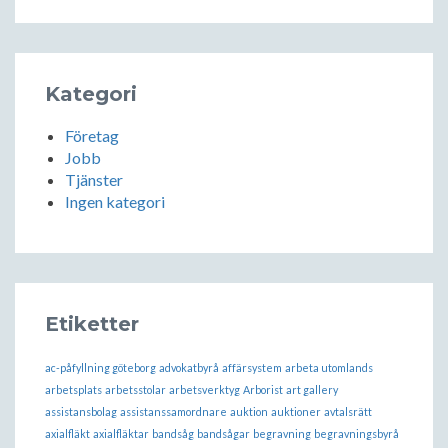
Kategori
Företag
Jobb
Tjänster
Ingen kategori
Etiketter
ac-påfyllning göteborg
advokatbyrå
affärsystem
arbeta utomlands
arbetsplats
arbetsstolar
arbetsverktyg
Arborist
art gallery
assistansbolag
assistanssamordnare
auktion
auktioner
avtalsrätt
axialfläkt
axialfläktar
bandsåg
bandsågar
begravning
begravningsbyrå