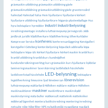
grävmaskin utbildning
grävmaskin utbildning gävle
grävmaskinutbildning
grävmaskinutbildning gävle
gravstensvård
halmstad
Halmstad
hälsa
Hem
hjullastare
hjullastare körkort
hjullastare utbildning
hjullastarförare
höganäs plastemballage
Hus
industri
industribelysning
hyra ledstaplare
hyrmöbler
inredningsmontage
installera luftvärmepump
järnvägsräls
Jobb
jordbruk
juridik
klädtillverkare
klädtillverkning. tillverka kläder
konferens
Kompressor Service
konferensanläggning
Konstgalleri
konstgalleri Göteborg
kontorsbelysning
köpa däck uddevalla
köpa
ledstaplare
köpa räls
körkort hjullastare
körkort maskin
kranbil kurs
kranbil utbildning
kranbilskurs
kundnöjdhet
kundundersökningsverktyg
kurs grävmaskin
kurs hjullastare
kyldelar
lamineringsmaskiner
laserskärning
lastbilsdäck hässleholm
LED-belysning
lastbilsverkstad hässleholm
ledstaplare
lönerevision
legotillverkning
limousine
ljud
löneöversyn
luftvärmepump
mäklarbyrå Höllviken
mäklare
mäklare Höllviken
maskiner
maskinauktioner
maskinförare
maskinskydd
maskinstyrning
mäta buller
mätkonsult
mätteknik
mättekniker
möblerad lägenhet
montera butiksinredning
montering inredning
netsuite
nibe
Nibe filter
NPS
ny butiksmiljö
ny paviljong
nya däck