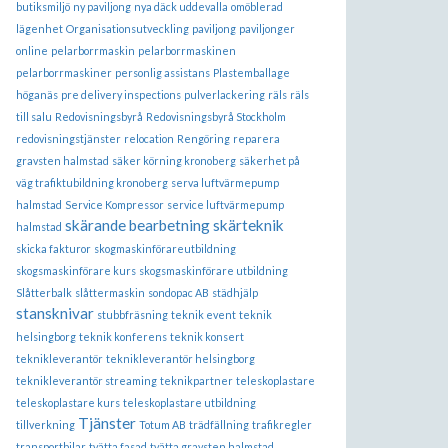
butiksmiljö
ny paviljong
nya däck uddevalla
omöblerad
lägenhet
Organisationsutveckling
paviljong
paviljonger
online
pelarborrmaskin
pelarborrmaskinen
pelarborrmaskiner
personlig assistans
Plastemballage
höganäs
pre delivery inspections
pulverlackering
räls
räls
till salu
Redovisningsbyrå
Redovisningsbyrå Stockholm
redovisningstjänster
relocation
Rengöring
reparera
gravsten halmstad
säker körning kronoberg
säkerhet på
väg trafiktubildning kronoberg
serva luftvärmepump
halmstad
Service Kompressor
service luftvärmepump
skärande bearbetning
skärteknik
halmstad
skicka fakturor
skogmaskinförareutbildning
skogsmaskinförare kurs
skogsmaskinförare utbildning
Slåtterbalk
slåttermaskin
sondopac AB
städhjälp
stansknivar
stubbfräsning
teknik event
teknik
helsingborg
teknik konferens
teknik konsert
teknikleverantör
teknikleverantör helsingborg
teknikleverantör streaming
teknikpartner
teleskoplastare
teleskoplastare kurs
teleskoplastare utbildning
Tjänster
tillverkning
Totum AB
trädfällning
trafikregler
transportbilar
tvätta fasad
tvätta gravsten halmstad