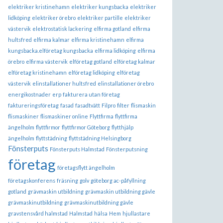
elektriker kristinehamn
elektriker kungsbacka
elektriker
lidköping
elektriker örebro
elektriker partille
elektriker
västervik
elektrostatisk lackering
elfirma gotland
elfirma
hultsfred
elfirma kalmar
elfirma kristinehamn
elfirma
kungsbacka.elföretag kungsbacka
elfirma lidköping
elfirma
örebro
elfirma västervik
elföretag gotland
elföretag kalmar
elföretag kristinehamn
elföretag lidköping
elföretag
västervik
elinstallationer hultsfred
elinstallationer örebro
energikostnader
erp
fakturera utan företag
faktureringsföretag
fasad
fasadtvätt
Filpro
filter
flismaskin
flismaskiner
flismaskiner online
Flyttfirma
flyttfirma
ängelholm
flyttfirmor
flyttfirmor Göteborg
flytthjälp
ängelholm
flyttstädning
flyttstädning Helsingborg
Fönsterputs
Fönsterputs Halmstad
Fönsterputsning
företag
företagsflytt ängelholm
företagskonferens
fräsning
golv
göteborg ac-påfyllning
gotland
grävmaskin utbildning
grävmaskin utbildning gävle
grävmaskinutbildning
grävmaskinutbildning gävle
gravstensvård halmstad
Halmstad
hälsa
Hem
hjullastare