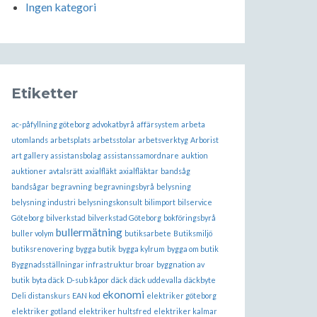
Ingen kategori
Etiketter
ac-påfyllning göteborg
advokatbyrå
affärsystem
arbeta
utomlands
arbetsplats
arbetsstolar
arbetsverktyg
Arborist
art gallery
assistansbolag
assistanssamordnare
auktion
auktioner
avtalsrätt
axialfläkt
axialfläktar
bandsåg
bandsågar
begravning
begravningsbyrå
belysning
belysning industri
belysningskonsult
bilimport
bilservice
Göteborg
bilverkstad
bilverkstad Göteborg
bokföringsbyrå
bullermätning
buller volym
butiksarbete
Butiksmiljö
butiksrenovering
bygga butik
bygga kylrum
bygga om butik
Byggnadsställningar infrastruktur broar
byggnation av
butik
byta däck
D-sub kåpor
däck
däck uddevalla
däckbyte
ekonomi
Deli
distanskurs
EAN kod
elektriker göteborg
elektriker gotland
elektriker hultsfred
elektriker kalmar