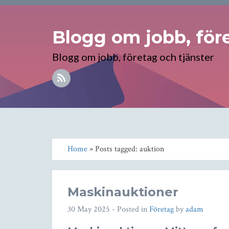
Blogg om jobb, före
Blogg om jobb, företag och tjänster
Home
» Posts tagged: auktion
Maskinauktioner
30 May 2025
- Posted in
Företag
by
adam