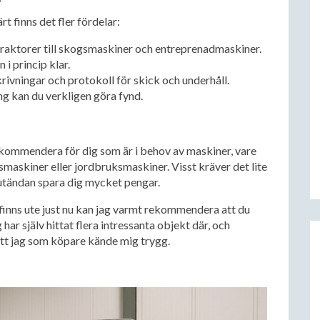
t finns det fler fördelar:
 traktorer till skogsmaskiner och entreprenadmaskiner.
 i princip klar.
krivningar och protokoll för skick och underhåll.
ing kan du verkligen göra fynd.
ekommendera för dig som är i behov av maskiner, vare
maskiner eller jordbruksmaskiner. Visst kräver det lite
lutändan spara dig mycket pengar.
finns ute just nu kan jag varmt rekommendera att du
g har själv hittat flera intressanta objekt där, och
att jag som köpare kände mig trygg.