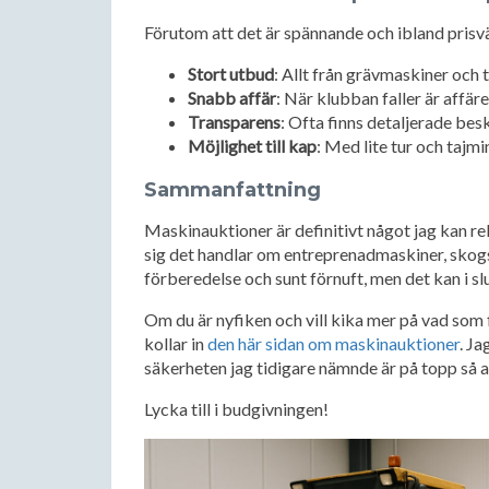
Förutom att det är spännande och ibland prisvär
Stort utbud
: Allt från grävmaskiner och
Snabb affär
: När klubban faller är affären
Transparens
: Ofta finns detaljerade bes
Möjlighet till kap
: Med lite tur och tajm
Sammanfattning
Maskinauktioner är definitivt något jag kan r
sig det handlar om entreprenadmaskiner, skogs
förberedelse och sunt förnuft, men det kan i s
Om du är nyfiken och vill kika mer på vad som 
kollar in
den här sidan om maskinauktioner
. Ja
säkerheten jag tidigare nämnde är på topp så 
Lycka till i budgivningen!