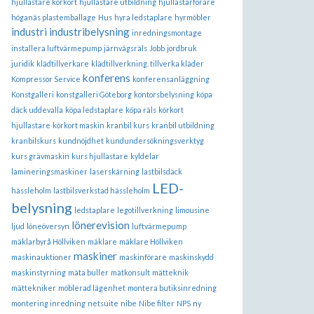
hjullastare körkort
hjullastare utbildning
hjullastarförare
höganäs plastemballage
Hus
hyra ledstaplare
hyrmöbler
industri
industribelysning
inredningsmontage
installera luftvärmepump
järnvägsräls
Jobb
jordbruk
juridik
klädtillverkare
klädtillverkning. tillverka kläder
konferens
Kompressor Service
konferensanläggning
Konstgalleri
konstgalleri Göteborg
kontorsbelysning
köpa
däck uddevalla
köpa ledstaplare
köpa räls
körkort
hjullastare
körkort maskin
kranbil kurs
kranbil utbildning
kranbilskurs
kundnöjdhet
kundundersökningsverktyg
kurs grävmaskin
kurs hjullastare
kyldelar
lamineringsmaskiner
laserskärning
lastbilsdäck
LED-
hässleholm
lastbilsverkstad hässleholm
belysning
ledstaplare
legotillverkning
limousine
lönerevision
ljud
löneöversyn
luftvärmepump
mäklarbyrå Höllviken
mäklare
mäklare Höllviken
maskiner
maskinauktioner
maskinförare
maskinskydd
maskinstyrning
mäta buller
mätkonsult
mätteknik
mättekniker
möblerad lägenhet
montera butiksinredning
montering inredning
netsuite
nibe
Nibe filter
NPS
ny