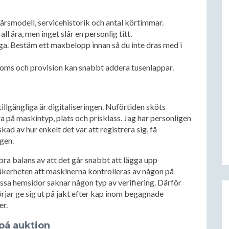
, årsmodell, servicehistorik och antal körtimmar.
i all ära, men inget slår en personlig titt.
iga. Bestäm ett maxbelopp innan så du inte dras med i
moms och provision kan snabbt addera tusenlappar.
llgängliga är digitaliseringen. Nuförtiden sköts
a på maskintyp, plats och prisklass. Jag har personligen
kad av hur enkelt det var att registrera sig, få
gen.
bra balans av att det går snabbt att lägga upp
äkerheten att maskinerna kontrolleras av någon på
issa hemsidor saknar någon typ av verifiering. Därför
rjar ge sig ut på jakt efter kap inom begagnade
er.
på auktion