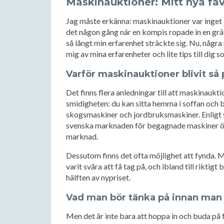
Maskinauktioner: Mitt nya fav
Jag måste erkänna: maskinauktioner var inget ja
det någon gång när en kompis ropade in en gr
så långt min erfarenhet sträckte sig. Nu, några
mig av mina erfarenheter och lite tips till dig s
Varför maskinauktioner blivit så
Det finns flera anledningar till att maskinaukt
smidigheten: du kan sitta hemma i soffan och b
skogsmaskiner och jordbruksmaskiner. Enligt 
svenska marknaden för begagnade maskiner över
marknad.
Dessutom finns det ofta möjlighet att fynda.
varit svåra att få tag på, och ibland till riktig
hälften av nypriset.
Vad man bör tänka på innan man 
Men det är inte bara att hoppa in och buda på f