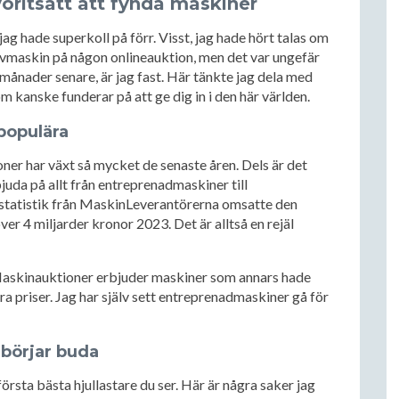
oritsätt att fynda maskiner
g hade superkoll på förr. Visst, jag hade hört talas om
ävmaskin på någon onlineauktion, men det var ungefär
 månader senare, är jag fast. Här tänkte jag dela med
om kanske funderar på att ge dig in i den här världen.
 populära
ioner har växt så mycket de senaste åren. Dels är det
juda på allt från entreprenadmaskiner till
statistik från MaskinLeverantörerna omsatte den
 4 miljarder kronor 2023. Det är alltså en rejäl
 Maskinauktioner erbjuder maskiner som annars hade
t bra priser. Jag har själv sett entreprenadmaskiner gå för
börjar buda
örsta bästa hjullastare du ser. Här är några saker jag