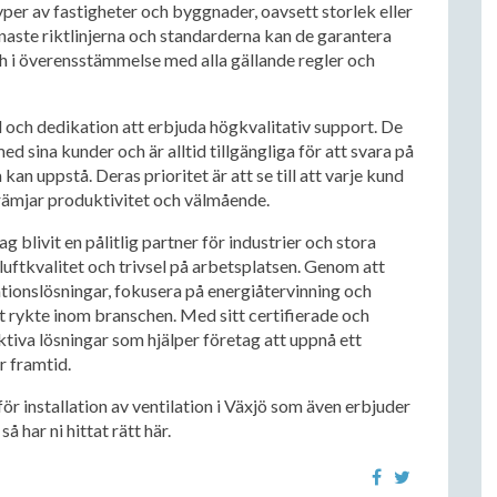
yper av fastigheter och byggnader, oavsett storlek eller
enaste riktlinjerna och standarderna kan de garantera
ch i överensstämmelse med alla gällande regler och
d och dedikation att erbjuda högkvalitativ support. De
ed sina kunder och är alltid tillgängliga för att svara på
an uppstå. Deras prioritet är att se till att varje kund
främjar produktivitet och välmående.
 blivit en pålitlig partner för industrier och stora
luftkvalitet och trivsel på arbetsplatsen. Genom att
ionslösningar, fokusera på energiåtervinning och
t rykte inom branschen. Med sitt certifierade och
ktiva lösningar som hjälper företag att uppnå ett
r framtid.
 för installation av ventilation i Växjö som även erbjuder
 har ni hittat rätt här.