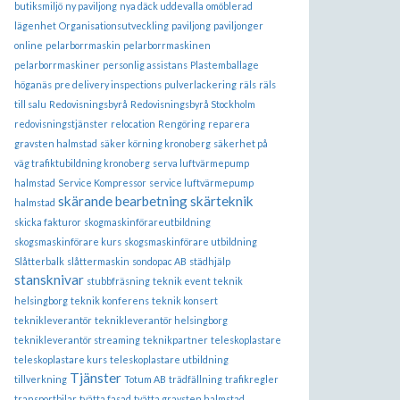
butiksmiljö
ny paviljong
nya däck uddevalla
omöblerad
lägenhet
Organisationsutveckling
paviljong
paviljonger
online
pelarborrmaskin
pelarborrmaskinen
pelarborrmaskiner
personlig assistans
Plastemballage
höganäs
pre delivery inspections
pulverlackering
räls
räls
till salu
Redovisningsbyrå
Redovisningsbyrå Stockholm
redovisningstjänster
relocation
Rengöring
reparera
gravsten halmstad
säker körning kronoberg
säkerhet på
väg trafiktubildning kronoberg
serva luftvärmepump
halmstad
Service Kompressor
service luftvärmepump
skärande bearbetning
skärteknik
halmstad
skicka fakturor
skogmaskinförareutbildning
skogsmaskinförare kurs
skogsmaskinförare utbildning
Slåtterbalk
slåttermaskin
sondopac AB
städhjälp
stansknivar
stubbfräsning
teknik event
teknik
helsingborg
teknik konferens
teknik konsert
teknikleverantör
teknikleverantör helsingborg
teknikleverantör streaming
teknikpartner
teleskoplastare
teleskoplastare kurs
teleskoplastare utbildning
Tjänster
tillverkning
Totum AB
trädfällning
trafikregler
transportbilar
tvätta fasad
tvätta gravsten halmstad