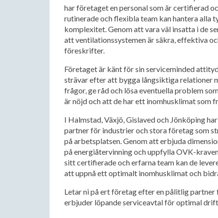
har företaget en personal som är certifierad 
rutinerade och flexibla team kan hantera alla t
komplexitet. Genom att vara väl insatta i de s
att ventilationssystemen är säkra, effektiva o
föreskrifter.
Företaget är känt för sin serviceminded attity
strävar efter att bygga långsiktiga relationer m
frågor, ge råd och lösa eventuella problem som k
är nöjd och att de har ett inomhusklimat som 
I Halmstad, Växjö, Gislaved och Jönköping har 
partner för industrier och stora företag som str
på arbetsplatsen. Genom att erbjuda dimensio
på energiåtervinning och uppfylla OVK-kraven
sitt certifierade och erfarna team kan de lever
att uppnå ett optimalt inomhusklimat och bidra 
Letar ni på ert företag efter en pålitlig partner
erbjuder löpande serviceavtal för optimal drifts