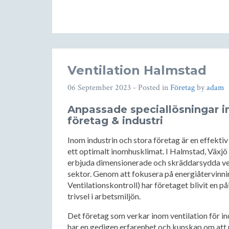
Ventilation Halmstad
06 September 2023
- Posted in
Företag
by
adam
Anpassade speciallösningar i
företag & industri
Inom industrin och stora företag är en effektiv 
ett optimalt inomhusklimat. I Halmstad, Växjö o
erbjuda dimensionerade och skräddarsydda ven
sektor. Genom att fokusera på energiåtervinn
Ventilationskontroll) har företaget blivit en pål
trivsel i arbetsmiljön.
Det företag som verkar inom ventilation för in
har en gedigen erfarenhet och kunskap om att