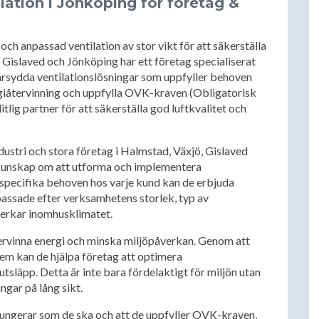
lation i Jönköping för företag &
och anpassad ventilation av stor vikt för att säkerställa
 Gislaved och Jönköping har ett företag specialiserat
arsydda ventilationslösningar som uppfyller behoven
giåtervinning och uppfylla OVK-kraven (Obligatorisk
itlig partner för att säkerställa god luftkvalitet och
dustri och stora företag i Halmstad, Växjö, Gislaved
 kunskap om att utforma och implementera
specifika behoven hos varje kund kan de erbjuda
assade efter verksamhetens storlek, typ av
verkar inomhusklimatet.
återvinna energi och minska miljöpåverkan. Genom att
em kan de hjälpa företag att optimera
släpp. Detta är inte bara fördelaktigt för miljön utan
gar på lång sikt.
m fungerar som de ska och att de uppfyller OVK-kraven,