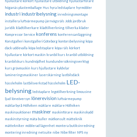
hjullastare körkort
hjullastare utbildning
hjullastarförare
höganäs plastemballage
Hus
hyra ledstaplare
hyrmöbler
industri
industribelysning
inredningsmontage
installera luftvärmepump
järnvägsräls
Jobb
jordbruk
juridik
klädtillverkare
klädtillverkning. tillverka kläder
konferens
Kompressor Service
konferensanläggning
Konstgalleri
konstgalleri Göteborg
kontorsbelysning
köpa
däck uddevalla
köpa ledstaplare
köpa räls
körkort
hjullastare
körkort maskin
kranbil kurs
kranbil utbildning
kranbilskurs
kundnöjdhet
kundundersökningsverktyg
kurs grävmaskin
kurs hjullastare
kyldelar
lamineringsmaskiner
laserskärning
lastbilsdäck
LED-
hässleholm
lastbilsverkstad hässleholm
belysning
ledstaplare
legotillverkning
limousine
lönerevision
ljud
löneöversyn
luftvärmepump
mäklarbyrå Höllviken
mäklare
mäklare Höllviken
maskiner
maskinauktioner
maskinförare
maskinskydd
maskinstyrning
mäta buller
mätkonsult
mätteknik
mättekniker
möblerad lägenhet
montera butiksinredning
montering inredning
netsuite
nibe
Nibe filter
NPS
ny