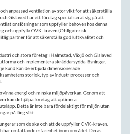
och anpassad ventilation av stor vikt för att säkerställa
ch Gislaved har ett företag specialiserat sig på att
tilationslösningar som uppfyller behoven hos denna
ing och uppfylla OVK-kraven (Obligatorisk
itlig partner för att säkerställa god luftkvalitet och
dustri och stora företag i Halmstad, Växjö och Gislaved
 utforma och implementera skräddarsydda lösningar.
rje kund kan de erbjuda dimensionerade
ksamhetens storlek, typ av industriprocesser och
.
återvinna energi och minska miljöpåverkan. Genom att
em kan de hjälpa företag att optimera
släpp. Detta är inte bara fördelaktigt för miljön utan
gar på lång sikt.
m fungerar som de ska och att de uppfyller OVK-kraven,
och har omfattande erfarenhet inom området. Deras