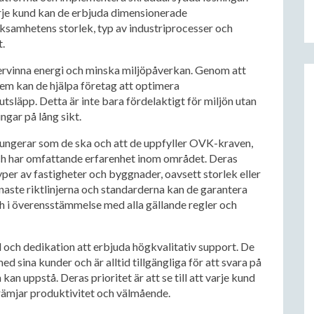
rje kund kan de erbjuda dimensionerade
ksamhetens storlek, typ av industriprocesser och
.
återvinna energi och minska miljöpåverkan. Genom att
em kan de hjälpa företag att optimera
släpp. Detta är inte bara fördelaktigt för miljön utan
gar på lång sikt.
m fungerar som de ska och att de uppfyller OVK-kraven,
och har omfattande erfarenhet inom området. Deras
yper av fastigheter och byggnader, oavsett storlek eller
enaste riktlinjerna och standarderna kan de garantera
ch i överensstämmelse med alla gällande regler och
d och dedikation att erbjuda högkvalitativ support. De
ed sina kunder och är alltid tillgängliga för att svara på
an uppstå. Deras prioritet är att se till att varje kund
främjar produktivitet och välmående.