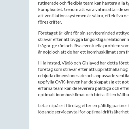
rutinerade och flexibla team kan hantera alla t
komplexitet. Genom att vara väl insatta i de s
att ventilationssystemen är säkra, effektiva o
föreskrifter.
Företaget är känt för sin serviceminded attity
strävar efter att bygga långsiktiga relationer m
frågor, ge råd och lösa eventuella problem som k
är nöjd och att de har ett inomhusklimat som 
I Halmstad, Växjö och Gislaved har detta företag
företag som strävar efter att upprätthålla hög 
erbjuda dimensionerade och anpassade ventilat
uppfylla OVK-kraven har de skapat sig ett got
erfarna team kan de leverera pålitliga och effe
optimalt inomhusklimat och bidra till en hållba
Letar ni på ert företag efter en pålitlig partner
löpande serviceavtal för optimal driftsäkerhet så