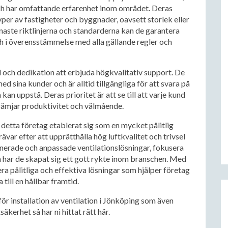
och har omfattande erfarenhet inom området. Deras
yper av fastigheter och byggnader, oavsett storlek eller
enaste riktlinjerna och standarderna kan de garantera
ch i överensstämmelse med alla gällande regler och
d och dedikation att erbjuda högkvalitativ support. De
ed sina kunder och är alltid tillgängliga för att svara på
an uppstå. Deras prioritet är att se till att varje kund
främjar produktivitet och välmående.
detta företag etablerat sig som en mycket pålitlig
ävar efter att upprätthålla hög luftkvalitet och trivsel
nerade och anpassade ventilationslösningar, fokusera
 har de skapat sig ett gott rykte inom branschen. Med
era pålitliga och effektiva lösningar som hjälper företag
till en hållbar framtid.
 för installation av ventilation i Jönköping som även
äkerhet så har ni hittat rätt här.