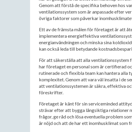
Genom att förstå de specifika behoven hos va
ventilationssystem som är anpassade efter ver
övriga faktorer som påverkar inomhusklimatet
Ett av de främsta målen för företaget är att 
implementera energieffektiva ventilationssyst
energianvändningen och minska sina koldioxidut
kan också leda till betydande kostnadsbesparin
För att säkerställa att alla ventilationssyste
har företaget en personal som är certifierad 
rutinerade och flexibla team kan hantera alla t
komplexitet. Genom att vara väl insatta i de s
att ventilationssystemen är säkra, effektiva o
föreskrifter.
Företaget är känt för sin serviceminded attity
strävar efter att bygga långsiktiga relationer m
frågor, ge råd och lösa eventuella problem som k
är nöjd och att de har ett inomhusklimat som 