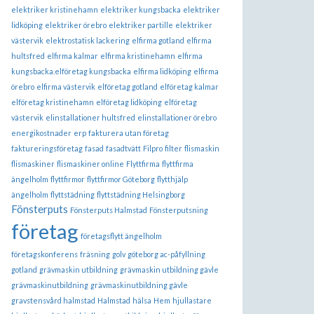
elektriker kristinehamn
elektriker kungsbacka
elektriker
lidköping
elektriker örebro
elektriker partille
elektriker
västervik
elektrostatisk lackering
elfirma gotland
elfirma
hultsfred
elfirma kalmar
elfirma kristinehamn
elfirma
kungsbacka.elföretag kungsbacka
elfirma lidköping
elfirma
örebro
elfirma västervik
elföretag gotland
elföretag kalmar
elföretag kristinehamn
elföretag lidköping
elföretag
västervik
elinstallationer hultsfred
elinstallationer örebro
energikostnader
erp
fakturera utan företag
faktureringsföretag
fasad
fasadtvätt
Filpro
filter
flismaskin
flismaskiner
flismaskiner online
Flyttfirma
flyttfirma
ängelholm
flyttfirmor
flyttfirmor Göteborg
flytthjälp
ängelholm
flyttstädning
flyttstädning Helsingborg
Fönsterputs
Fönsterputs Halmstad
Fönsterputsning
företag
företagsflytt ängelholm
företagskonferens
fräsning
golv
göteborg ac-påfyllning
gotland
grävmaskin utbildning
grävmaskin utbildning gävle
grävmaskinutbildning
grävmaskinutbildning gävle
gravstensvård halmstad
Halmstad
hälsa
Hem
hjullastare