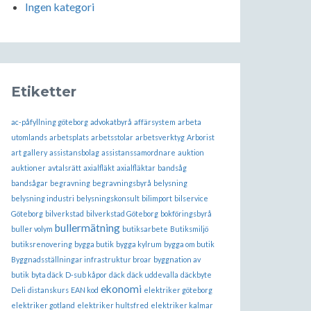
Ingen kategori
Etiketter
ac-påfyllning göteborg
advokatbyrå
affärsystem
arbeta
utomlands
arbetsplats
arbetsstolar
arbetsverktyg
Arborist
art gallery
assistansbolag
assistanssamordnare
auktion
auktioner
avtalsrätt
axialfläkt
axialfläktar
bandsåg
bandsågar
begravning
begravningsbyrå
belysning
belysning industri
belysningskonsult
bilimport
bilservice
Göteborg
bilverkstad
bilverkstad Göteborg
bokföringsbyrå
bullermätning
buller volym
butiksarbete
Butiksmiljö
butiksrenovering
bygga butik
bygga kylrum
bygga om butik
Byggnadsställningar infrastruktur broar
byggnation av
butik
byta däck
D-sub kåpor
däck
däck uddevalla
däckbyte
ekonomi
Deli
distanskurs
EAN kod
elektriker göteborg
elektriker gotland
elektriker hultsfred
elektriker kalmar