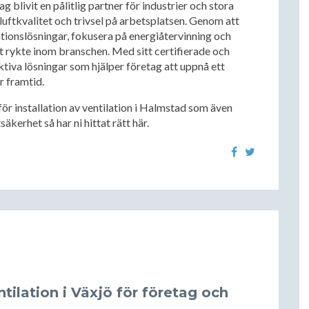
 blivit en pålitlig partner för industrier och stora
luftkvalitet och trivsel på arbetsplatsen. Genom att
ionslösningar, fokusera på energiåtervinning och
t rykte inom branschen. Med sitt certifierade och
ktiva lösningar som hjälper företag att uppnå ett
r framtid.
r för installation av ventilation i Halmstad som även
äkerhet så har ni hittat rätt här.
ilation i Växjö för företag och