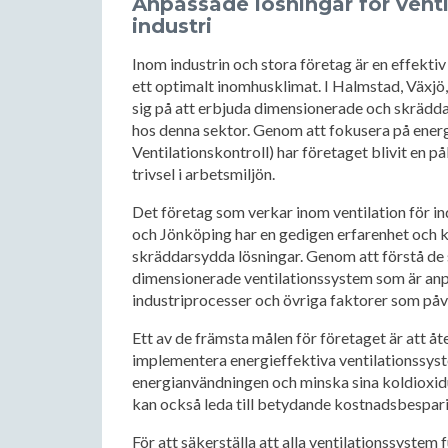
Anpassade lösningar för venti
industri
Inom industrin och stora företag är en effektiv 
ett optimalt inomhusklimat. I Halmstad, Växjö,
sig på att erbjuda dimensionerade och skrädd
hos denna sektor. Genom att fokusera på ener
Ventilationskontroll) har företaget blivit en pål
trivsel i arbetsmiljön.
Det företag som verkar inom ventilation för in
och Jönköping har en gedigen erfarenhet och
skräddarsydda lösningar. Genom att förstå de 
dimensionerade ventilationssystem som är anp
industriprocesser och övriga faktorer som på
Ett av de främsta målen för företaget är att 
implementera energieffektiva ventilationssyst
energianvändningen och minska sina koldioxidut
kan också leda till betydande kostnadsbesparin
För att säkerställa att alla ventilationssyste