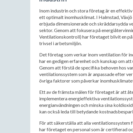
Inom industrin och stora företag är en effektiv 
ett optimalt inomhusklimat. I Halmstad, Växjö o
erbjuda dimensionerade och skräddarsydda ven
sektor. Genom att fokusera på energiåtervinn
Ventilationskontroll) har företaget blivit en pål
trivsel i arbetsmiljön.
Det företag som verkar inom ventilation för in
har en gedigen erfarenhet och kunskap om att
Genom att förstå de specifika behoven hos va
ventilationssystem som är anpassade efter ver
övriga faktorer som påverkar inomhusklimatet
Ett av de främsta målen för företaget är att 
implementera energieffektiva ventilationssyst
energianvändningen och minska sina koldioxidut
kan också leda till betydande kostnadsbesparin
För att säkerställa att alla ventilationssyste
har företaget en personal som är certifierad 