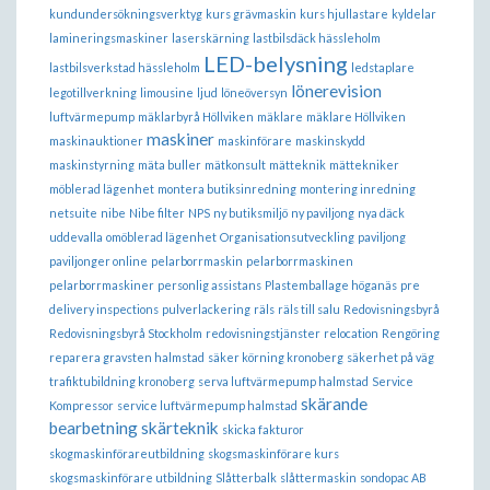
kundundersökningsverktyg
kurs grävmaskin
kurs hjullastare
kyldelar
lamineringsmaskiner
laserskärning
lastbilsdäck hässleholm
LED-belysning
lastbilsverkstad hässleholm
ledstaplare
lönerevision
legotillverkning
limousine
ljud
löneöversyn
luftvärmepump
mäklarbyrå Höllviken
mäklare
mäklare Höllviken
maskiner
maskinauktioner
maskinförare
maskinskydd
maskinstyrning
mäta buller
mätkonsult
mätteknik
mättekniker
möblerad lägenhet
montera butiksinredning
montering inredning
netsuite
nibe
Nibe filter
NPS
ny butiksmiljö
ny paviljong
nya däck
uddevalla
omöblerad lägenhet
Organisationsutveckling
paviljong
paviljonger online
pelarborrmaskin
pelarborrmaskinen
pelarborrmaskiner
personlig assistans
Plastemballage höganäs
pre
delivery inspections
pulverlackering
räls
räls till salu
Redovisningsbyrå
Redovisningsbyrå Stockholm
redovisningstjänster
relocation
Rengöring
reparera gravsten halmstad
säker körning kronoberg
säkerhet på väg
trafiktubildning kronoberg
serva luftvärmepump halmstad
Service
skärande
Kompressor
service luftvärmepump halmstad
bearbetning
skärteknik
skicka fakturor
skogmaskinförareutbildning
skogsmaskinförare kurs
skogsmaskinförare utbildning
Slåtterbalk
slåttermaskin
sondopac AB