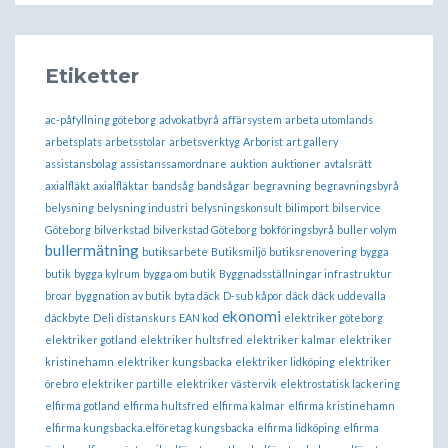
Etiketter
ac-påfyllning göteborg
advokatbyrå
affärsystem
arbeta utomlands
arbetsplats
arbetsstolar
arbetsverktyg
Arborist
art gallery
assistansbolag
assistanssamordnare
auktion
auktioner
avtalsrätt
axialfläkt
axialfläktar
bandsåg
bandsågar
begravning
begravningsbyrå
belysning
belysning industri
belysningskonsult
bilimport
bilservice
Göteborg
bilverkstad
bilverkstad Göteborg
bokföringsbyrå
buller volym
bullermätning
butiksarbete
Butiksmiljö
butiksrenovering
bygga
butik
bygga kylrum
bygga om butik
Byggnadsställningar infrastruktur
broar
byggnation av butik
byta däck
D-sub kåpor
däck
däck uddevalla
ekonomi
däckbyte
Deli
distanskurs
EAN kod
elektriker göteborg
elektriker gotland
elektriker hultsfred
elektriker kalmar
elektriker
kristinehamn
elektriker kungsbacka
elektriker lidköping
elektriker
örebro
elektriker partille
elektriker västervik
elektrostatisk lackering
elfirma gotland
elfirma hultsfred
elfirma kalmar
elfirma kristinehamn
elfirma kungsbacka.elföretag kungsbacka
elfirma lidköping
elfirma