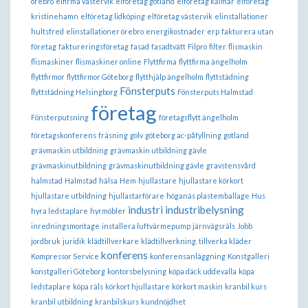
örebro
elfirma västervik
elföretag gotland
elföretag kalmar
elföretag
kristinehamn
elföretag lidköping
elföretag västervik
elinstallationer
hultsfred
elinstallationer örebro
energikostnader
erp
fakturera utan
företag
faktureringsföretag
fasad
fasadtvätt
Filpro
filter
flismaskin
flismaskiner
flismaskiner online
Flyttfirma
flyttfirma ängelholm
flyttfirmor
flyttfirmor Göteborg
flytthjälp ängelholm
flyttstädning
Fönsterputs
flyttstädning Helsingborg
Fönsterputs Halmstad
företag
Fönsterputsning
företagsflytt ängelholm
företagskonferens
fräsning
golv
göteborg ac-påfyllning
gotland
grävmaskin utbildning
grävmaskin utbildning gävle
grävmaskinutbildning
grävmaskinutbildning gävle
gravstensvård
halmstad
Halmstad
hälsa
Hem
hjullastare
hjullastare körkort
hjullastare utbildning
hjullastarförare
höganäs plastemballage
Hus
industri
industribelysning
hyra ledstaplare
hyrmöbler
inredningsmontage
installera luftvärmepump
järnvägsräls
Jobb
jordbruk
juridik
klädtillverkare
klädtillverkning. tillverka kläder
konferens
Kompressor Service
konferensanläggning
Konstgalleri
konstgalleri Göteborg
kontorsbelysning
köpa däck uddevalla
köpa
ledstaplare
köpa räls
körkort hjullastare
körkort maskin
kranbil kurs
kranbil utbildning
kranbilskurs
kundnöjdhet