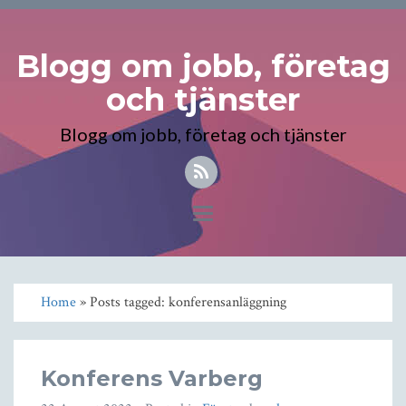
Blogg om jobb, företag
och tjänster
Blogg om jobb, företag och tjänster
Toggle
navigation
Home
» Posts tagged: konferensanläggning
Konferens Varberg