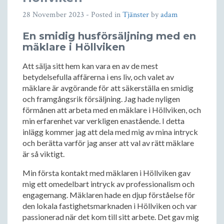
28 November 2023
- Posted in
Tjänster
by
adam
En smidig husförsäljning med en
mäklare i Höllviken
Att sälja sitt hem kan vara en av de mest
betydelsefulla affärerna i ens liv, och valet av
mäklare är avgörande för att säkerställa en smidig
och framgångsrik försäljning. Jag hade nyligen
förmånen att arbeta med en mäklare i Höllviken, och
min erfarenhet var verkligen enastående. I detta
inlägg kommer jag att dela med mig av mina intryck
och berätta varför jag anser att val av rätt mäklare
är så viktigt.
Min första kontakt med mäklaren i Höllviken gav
mig ett omedelbart intryck av professionalism och
engagemang. Mäklaren hade en djup förståelse för
den lokala fastighetsmarknaden i Höllviken och var
passionerad när det kom till sitt arbete. Det gav mig