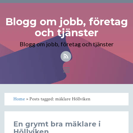
Blogg om jobb, företag
och tjänster
Blogg om jobb, företag och tjänster
Toggle
navigation
Home
» Posts tagged: mäklare Höllviken
En grymt bra mäklare i
Höllviken