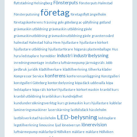
Fönsterputs
flyttstädning Helsingborg
Fönsterputs Halmstad
företag
Fönsterputsning
företagsflytt ängelholm
företagskonferens
fräsning
golv
göteborg ac-påfyllning
gotland
grävmaskin utbildning
grävmaskin utbildning gävle
grävmaskinutbildning
grävmaskinutbildning gävle
gravstensvård
halmstad
Halmstad
hälsa
Hem
hjullastare
hjullastare körkort
hjullastare utbildning
hjullastarförare
höganäs plastemballage
Hus
industri
industribelysning
hyra ledstaplare
hyrmöbler
inredningsmontage
installera luftvärmepump
järnvägsräls
Jobb
jordbruk
juridik
klädtillverkare
klädtillverkning. tillverka kläder
konferens
Kompressor Service
konferensanläggning
Konstgalleri
konstgalleri Göteborg
kontorsbelysning
köpa däck uddevalla
köpa
ledstaplare
köpa räls
körkort hjullastare
körkort maskin
kranbil kurs
kranbil utbildning
kranbilskurs
kundnöjdhet
kundundersökningsverktyg
kurs grävmaskin
kurs hjullastare
kyldelar
lamineringsmaskiner
laserskärning
lastbilsdäck hässleholm
LED-belysning
lastbilsverkstad hässleholm
ledstaplare
lönerevision
legotillverkning
limousine
ljud
löneöversyn
luftvärmepump
mäklarbyrå Höllviken
mäklare
mäklare Höllviken