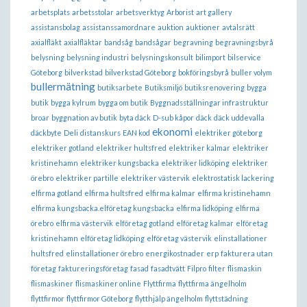
arbetsplats
arbetsstolar
arbetsverktyg
Arborist
art gallery
assistansbolag
assistanssamordnare
auktion
auktioner
avtalsrätt
axialfläkt
axialfläktar
bandsåg
bandsågar
begravning
begravningsbyrå
belysning
belysning industri
belysningskonsult
bilimport
bilservice
Göteborg
bilverkstad
bilverkstad Göteborg
bokföringsbyrå
buller volym
bullermätning
butiksarbete
Butiksmiljö
butiksrenovering
bygga
butik
bygga kylrum
bygga om butik
Byggnadsställningar infrastruktur
broar
byggnation av butik
byta däck
D-sub kåpor
däck
däck uddevalla
ekonomi
däckbyte
Deli
distanskurs
EAN kod
elektriker göteborg
elektriker gotland
elektriker hultsfred
elektriker kalmar
elektriker
kristinehamn
elektriker kungsbacka
elektriker lidköping
elektriker
örebro
elektriker partille
elektriker västervik
elektrostatisk lackering
elfirma gotland
elfirma hultsfred
elfirma kalmar
elfirma kristinehamn
elfirma kungsbacka.elföretag kungsbacka
elfirma lidköping
elfirma
örebro
elfirma västervik
elföretag gotland
elföretag kalmar
elföretag
kristinehamn
elföretag lidköping
elföretag västervik
elinstallationer
hultsfred
elinstallationer örebro
energikostnader
erp
fakturera utan
företag
faktureringsföretag
fasad
fasadtvätt
Filpro
filter
flismaskin
flismaskiner
flismaskiner online
Flyttfirma
flyttfirma ängelholm
flyttfirmor
flyttfirmor Göteborg
flytthjälp ängelholm
flyttstädning