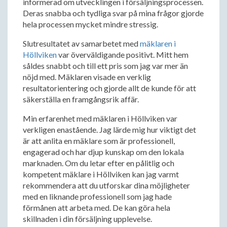
informerad om utvecklingen i försäljningsprocessen.
Deras snabba och tydliga svar på mina frågor gjorde
hela processen mycket mindre stressig.
Slutresultatet av samarbetet med
mäklaren i
Höllviken
var överväldigande positivt. Mitt hem
såldes snabbt och till ett pris som jag var mer än
nöjd med. Mäklaren visade en verklig
resultatorientering och gjorde allt de kunde för att
säkerställa en framgångsrik affär.
Min erfarenhet med mäklaren i Höllviken var
verkligen enastående. Jag lärde mig hur viktigt det
är att anlita en mäklare som är professionell,
engagerad och har djup kunskap om den lokala
marknaden. Om du letar efter en pålitlig och
kompetent mäklare i Höllviken kan jag varmt
rekommendera att du utforskar dina möjligheter
med en liknande professionell som jag hade
förmånen att arbeta med. De kan göra hela
skillnaden i din försäljning upplevelse.