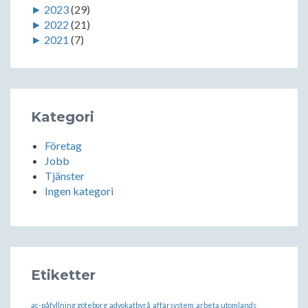
►
2023
(29)
►
2022
(21)
►
2021
(7)
Kategori
Företag
Jobb
Tjänster
Ingen kategori
Etiketter
ac-påfyllning göteborg
advokatbyrå
affärsystem
arbeta utomlands