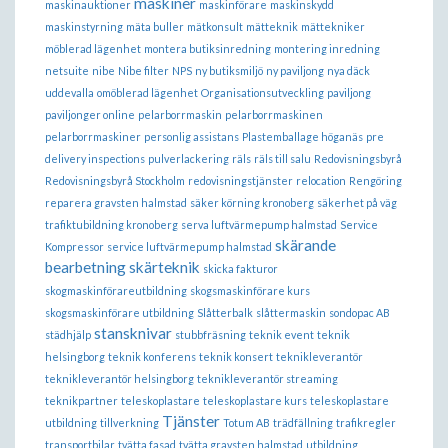
maskiner
maskinauktioner
maskinförare
maskinskydd
maskinstyrning
mäta buller
mätkonsult
mätteknik
mättekniker
möblerad lägenhet
montera butiksinredning
montering inredning
netsuite
nibe
Nibe filter
NPS
ny butiksmiljö
ny paviljong
nya däck
uddevalla
omöblerad lägenhet
Organisationsutveckling
paviljong
paviljonger online
pelarborrmaskin
pelarborrmaskinen
pelarborrmaskiner
personlig assistans
Plastemballage höganäs
pre
delivery inspections
pulverlackering
räls
räls till salu
Redovisningsbyrå
Redovisningsbyrå Stockholm
redovisningstjänster
relocation
Rengöring
reparera gravsten halmstad
säker körning kronoberg
säkerhet på väg
trafiktubildning kronoberg
serva luftvärmepump halmstad
Service
skärande
Kompressor
service luftvärmepump halmstad
bearbetning
skärteknik
skicka fakturor
skogmaskinförareutbildning
skogsmaskinförare kurs
skogsmaskinförare utbildning
Slåtterbalk
slåttermaskin
sondopac AB
stansknivar
städhjälp
stubbfräsning
teknik event
teknik
helsingborg
teknik konferens
teknik konsert
teknikleverantör
teknikleverantör helsingborg
teknikleverantör streaming
teknikpartner
teleskoplastare
teleskoplastare kurs
teleskoplastare
Tjänster
utbildning
tillverkning
Totum AB
trädfällning
trafikregler
transportbilar
tvätta fasad
tvätta gravsten halmstad
utbildning