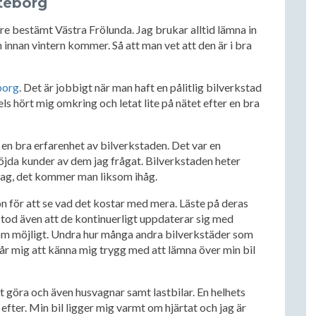
öteborg
mare bestämt Västra Frölunda. Jag brukar alltid lämna in
n innan vintern kommer. Så att man vet att den är i bra
borg
. Det är jobbigt när man haft en pålitlig bilverkstad
ls hört mig omkring och letat lite på nätet efter en bra
 en bra erfarenhet av bilverkstaden. Det var en
öjda kunder av dem jag frågat. Bilverkstaden heter
 jag, det kommer man liksom ihåg.
för att se vad det kostar med mera. Läste på deras
stod även att de kontinuerligt uppdaterar sig med
 som möjligt. Undra hur många andra bilverkstäder som
 får mig att känna mig trygg med att lämna över min bil
 göra och även husvagnar samt lastbilar. En helhets
r efter. Min bil ligger mig varmt om hjärtat och jag är