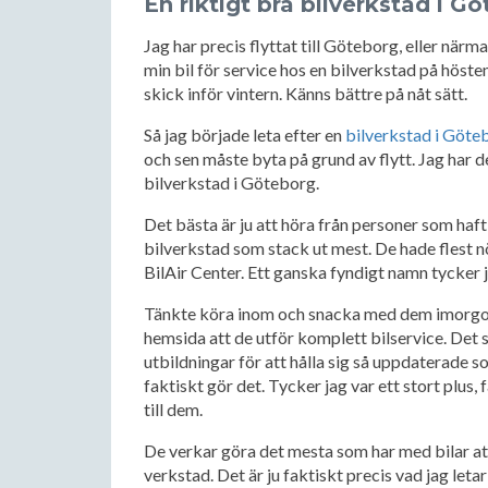
En riktigt bra bilverkstad i G
Jag har precis flyttat till Göteborg, eller när
min bil för service hos en bilverkstad på höste
skick inför vintern. Känns bättre på nåt sätt.
Så jag började leta efter en
bilverkstad i Göte
och sen måste byta på grund av flytt. Jag har de
bilverkstad i Göteborg.
Det bästa är ju att höra från personer som haft
bilverkstad som stack ut mest. De hade flest n
BilAir Center. Ett ganska fyndigt namn tycker
Tänkte köra inom och snacka med dem imorgon 
hemsida att de utför komplett bilservice. Det 
utbildningar för att hålla sig så uppdaterade
faktiskt gör det. Tycker jag var ett stort plus,
till dem.
De verkar göra det mesta som har med bilar att
verkstad. Det är ju faktiskt precis vad jag leta