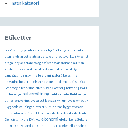
Ingen kategori
Etiketter
ac-påfyllning göteborg
advokatbyrå
affärsystem
arbeta
utomlands
arbetsplats
arbetsstolar
arbetsverktyg
Arborist
art gallery
assistansbolag
assistanssamordnare
auktion
auktioner
avtalsrätt
axialfläkt
axialfläktar
bandsåg
bandsågar
begravning
begravningsbyrå
belysning
belysning industri
belysningskonsult
bilimport
bilservice
Göteborg
bilverkstad
bilverkstad Göteborg
bokföringsbyrå
bullermätning
buller volym
butiksarbete
Butiksmiljö
butiksrenovering
bygga butik
bygga kylrum
bygga om butik
Byggnadsställningar infrastruktur broar
byggnation av
butik
byta däck
D-sub kåpor
däck
däck uddevalla
däckbyte
ekonomi
Deli
distanskurs
EAN kod
elektriker göteborg
elektriker gotland
elektriker hultsfred
elektriker kalmar