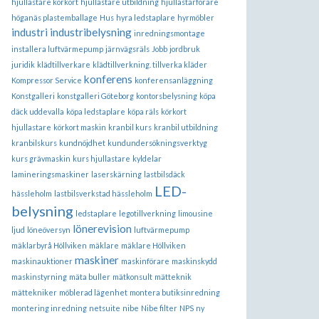
hjullastare körkort
hjullastare utbildning
hjullastarförare
höganäs plastemballage
Hus
hyra ledstaplare
hyrmöbler
industri
industribelysning
inredningsmontage
installera luftvärmepump
järnvägsräls
Jobb
jordbruk
juridik
klädtillverkare
klädtillverkning. tillverka kläder
konferens
Kompressor Service
konferensanläggning
Konstgalleri
konstgalleri Göteborg
kontorsbelysning
köpa
däck uddevalla
köpa ledstaplare
köpa räls
körkort
hjullastare
körkort maskin
kranbil kurs
kranbil utbildning
kranbilskurs
kundnöjdhet
kundundersökningsverktyg
kurs grävmaskin
kurs hjullastare
kyldelar
lamineringsmaskiner
laserskärning
lastbilsdäck
LED-
hässleholm
lastbilsverkstad hässleholm
belysning
ledstaplare
legotillverkning
limousine
lönerevision
ljud
löneöversyn
luftvärmepump
mäklarbyrå Höllviken
mäklare
mäklare Höllviken
maskiner
maskinauktioner
maskinförare
maskinskydd
maskinstyrning
mäta buller
mätkonsult
mätteknik
mättekniker
möblerad lägenhet
montera butiksinredning
montering inredning
netsuite
nibe
Nibe filter
NPS
ny