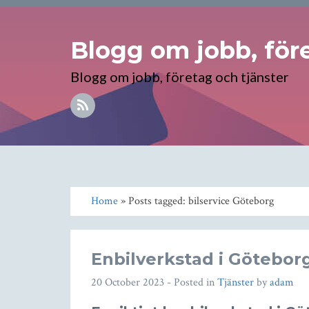
Blogg om jobb, före
Blogg om jobb, företag och tjänster
Home
» Posts tagged: bilservice Göteborg
Enbilverkstad i Göteborg
20 October 2023
- Posted in
Tjänster
by
adam