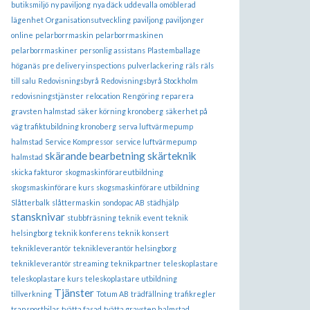
butiksmiljö
ny paviljong
nya däck uddevalla
omöblerad
lägenhet
Organisationsutveckling
paviljong
paviljonger
online
pelarborrmaskin
pelarborrmaskinen
pelarborrmaskiner
personlig assistans
Plastemballage
höganäs
pre delivery inspections
pulverlackering
räls
räls
till salu
Redovisningsbyrå
Redovisningsbyrå Stockholm
redovisningstjänster
relocation
Rengöring
reparera
gravsten halmstad
säker körning kronoberg
säkerhet på
väg trafiktubildning kronoberg
serva luftvärmepump
halmstad
Service Kompressor
service luftvärmepump
skärande bearbetning
skärteknik
halmstad
skicka fakturor
skogmaskinförareutbildning
skogsmaskinförare kurs
skogsmaskinförare utbildning
Slåtterbalk
slåttermaskin
sondopac AB
städhjälp
stansknivar
stubbfräsning
teknik event
teknik
helsingborg
teknik konferens
teknik konsert
teknikleverantör
teknikleverantör helsingborg
teknikleverantör streaming
teknikpartner
teleskoplastare
teleskoplastare kurs
teleskoplastare utbildning
Tjänster
tillverkning
Totum AB
trädfällning
trafikregler
transportbilar
tvätta fasad
tvätta gravsten halmstad