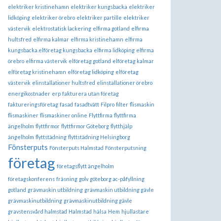
elektriker kristinehamn
elektriker kungsbacka
elektriker
lidköping
elektriker örebro
elektriker partille
elektriker
västervik
elektrostatisk lackering
elfirma gotland
elfirma
hultsfred
elfirma kalmar
elfirma kristinehamn
elfirma
kungsbacka.elföretag kungsbacka
elfirma lidköping
elfirma
örebro
elfirma västervik
elföretag gotland
elföretag kalmar
elföretag kristinehamn
elföretag lidköping
elföretag
västervik
elinstallationer hultsfred
elinstallationer örebro
energikostnader
erp
fakturera utan företag
faktureringsföretag
fasad
fasadtvätt
Filpro
filter
flismaskin
flismaskiner
flismaskiner online
Flyttfirma
flyttfirma
ängelholm
flyttfirmor
flyttfirmor Göteborg
flytthjälp
ängelholm
flyttstädning
flyttstädning Helsingborg
Fönsterputs
Fönsterputs Halmstad
Fönsterputsning
företag
företagsflytt ängelholm
företagskonferens
fräsning
golv
göteborg ac-påfyllning
gotland
grävmaskin utbildning
grävmaskin utbildning gävle
grävmaskinutbildning
grävmaskinutbildning gävle
gravstensvård halmstad
Halmstad
hälsa
Hem
hjullastare