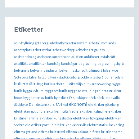
Etiketter
ac-påfyllning göteborg
advokatbyrå
affärsystem
arbeta utomlands
arbetsplats
arbetsstolar
arbetsverktyg
Arborist
art gallery
assistansbolag
assistanssamordnare
auktion
auktioner
avtalsrätt
axialfläkt
axialfläktar
bandsåg
bandsågar
begravning
begravningsbyrå
belysning
belysning industri
belysningskonsult
bilimport
bilservice
Göteborg
bilverkstad
bilverkstad Göteborg
bokföringsbyrå
buller volym
bullermätning
butiksarbete
Butiksmiljö
butiksrenovering
bygga
butik
bygga kylrum
bygga om butik
Byggnadsställningar infrastruktur
broar
byggnation av butik
byta däck
D-sub kåpor
däck
däck uddevalla
ekonomi
däckbyte
Deli
distanskurs
EAN kod
elektriker göteborg
elektriker gotland
elektriker hultsfred
elektriker kalmar
elektriker
kristinehamn
elektriker kungsbacka
elektriker lidköping
elektriker
örebro
elektriker partille
elektriker västervik
elektrostatisk lackering
elfirma gotland
elfirma hultsfred
elfirma kalmar
elfirma kristinehamn
elfirma kungsbacka.elföretag kungsbacka
elfirma lidköping
elfirma