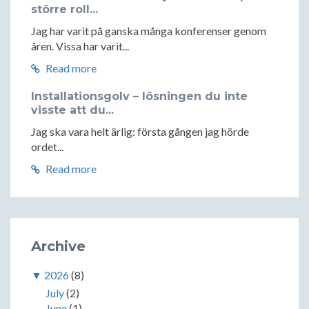
större roll...
Jag har varit på ganska många konferenser genom
åren. Vissa har varit...
Read more
Installationsgolv – lösningen du inte
visste att du...
Jag ska vara helt ärlig: första gången jag hörde
ordet...
Read more
Archive
▼
2026
(8)
July
(2)
June
(1)