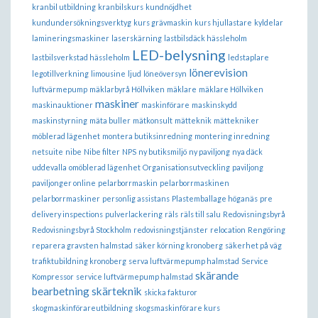
kranbil utbildning
kranbilskurs
kundnöjdhet
kundundersökningsverktyg
kurs grävmaskin
kurs hjullastare
kyldelar
lamineringsmaskiner
laserskärning
lastbilsdäck hässleholm
LED-belysning
lastbilsverkstad hässleholm
ledstaplare
lönerevision
legotillverkning
limousine
ljud
löneöversyn
luftvärmepump
mäklarbyrå Höllviken
mäklare
mäklare Höllviken
maskiner
maskinauktioner
maskinförare
maskinskydd
maskinstyrning
mäta buller
mätkonsult
mätteknik
mättekniker
möblerad lägenhet
montera butiksinredning
montering inredning
netsuite
nibe
Nibe filter
NPS
ny butiksmiljö
ny paviljong
nya däck
uddevalla
omöblerad lägenhet
Organisationsutveckling
paviljong
paviljonger online
pelarborrmaskin
pelarborrmaskinen
pelarborrmaskiner
personlig assistans
Plastemballage höganäs
pre
delivery inspections
pulverlackering
räls
räls till salu
Redovisningsbyrå
Redovisningsbyrå Stockholm
redovisningstjänster
relocation
Rengöring
reparera gravsten halmstad
säker körning kronoberg
säkerhet på väg
trafiktubildning kronoberg
serva luftvärmepump halmstad
Service
skärande
Kompressor
service luftvärmepump halmstad
bearbetning
skärteknik
skicka fakturor
skogmaskinförareutbildning
skogsmaskinförare kurs