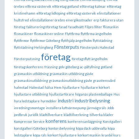
örebro
elfirma västervik
elföretag gotland
elföretag kalmar
elföretag
kristinehamn
elföretag lidköping
elföretag västervik
elinstallationer
hultsfred
elinstallationer örebro
energikostnader
erp
fakturera utan
företag
faktureringsföretag
fasad
fasadtvätt
Filpro
filter
flismaskin
flismaskiner
flismaskiner online
Flyttfirma
flyttfirma ängelholm
flyttfirmor
flyttfirmor Göteborg
flytthjälp ängelholm
flyttstädning
Fönsterputs
flyttstädning Helsingborg
Fönsterputs Halmstad
företag
Fönsterputsning
företagsflytt ängelholm
företagskonferens
fräsning
golv
göteborg ac-påfyllning
gotland
grävmaskin utbildning
grävmaskin utbildning gävle
grävmaskinutbildning
grävmaskinutbildning gävle
gravstensvård
halmstad
Halmstad
hälsa
Hem
hjullastare
hjullastare körkort
hjullastare utbildning
hjullastarförare
höganäs plastemballage
Hus
industri
industribelysning
hyra ledstaplare
hyrmöbler
inredningsmontage
installera luftvärmepump
järnvägsräls
Jobb
jordbruk
juridik
klädtillverkare
klädtillverkning. tillverka kläder
konferens
Kompressor Service
konferensanläggning
Konstgalleri
konstgalleri Göteborg
kontorsbelysning
köpa däck uddevalla
köpa
ledstaplare
köpa räls
körkort hjullastare
körkort maskin
kranbil kurs