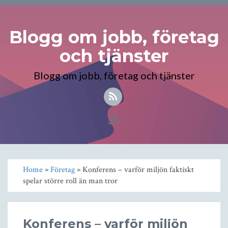
Blogg om jobb, företag
och tjänster
Blogg om jobb, företag och tjänster
Toggle
navigation
Home
»
Företag
» Konferens – varför miljön faktiskt
spelar större roll än man tror
Konferens – varför miljön