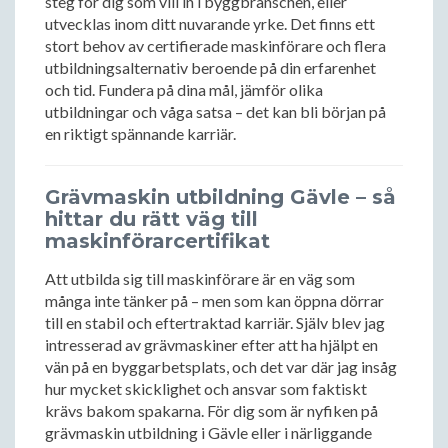
steg för dig som vill in i byggbranschen, eller
utvecklas inom ditt nuvarande yrke. Det finns ett
stort behov av certifierade maskinförare och flera
utbildningsalternativ beroende på din erfarenhet
och tid. Fundera på dina mål, jämför olika
utbildningar och våga satsa – det kan bli början på
en riktigt spännande karriär.
Grävmaskin utbildning Gävle – så
hittar du rätt väg till
maskinförarcertifikat
Att utbilda sig till maskinförare är en väg som
många inte tänker på – men som kan öppna dörrar
till en stabil och eftertraktad karriär. Själv blev jag
intresserad av grävmaskiner efter att ha hjälpt en
vän på en byggarbetsplats, och det var där jag insåg
hur mycket skicklighet och ansvar som faktiskt
krävs bakom spakarna. För dig som är nyfiken på
grävmaskin utbildning i Gävle eller i närliggande