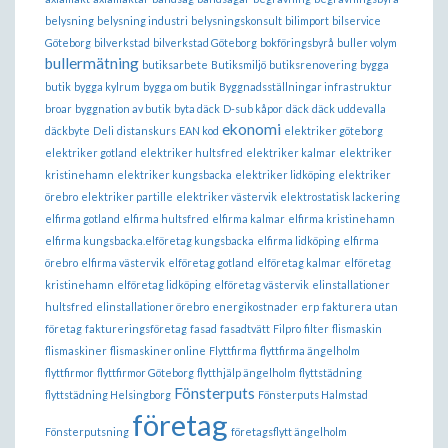
belysning
belysning industri
belysningskonsult
bilimport
bilservice
Göteborg
bilverkstad
bilverkstad Göteborg
bokföringsbyrå
buller volym
bullermätning
butiksarbete
Butiksmiljö
butiksrenovering
bygga
butik
bygga kylrum
bygga om butik
Byggnadsställningar infrastruktur
broar
byggnation av butik
byta däck
D-sub kåpor
däck
däck uddevalla
ekonomi
däckbyte
Deli
distanskurs
EAN kod
elektriker göteborg
elektriker gotland
elektriker hultsfred
elektriker kalmar
elektriker
kristinehamn
elektriker kungsbacka
elektriker lidköping
elektriker
örebro
elektriker partille
elektriker västervik
elektrostatisk lackering
elfirma gotland
elfirma hultsfred
elfirma kalmar
elfirma kristinehamn
elfirma kungsbacka.elföretag kungsbacka
elfirma lidköping
elfirma
örebro
elfirma västervik
elföretag gotland
elföretag kalmar
elföretag
kristinehamn
elföretag lidköping
elföretag västervik
elinstallationer
hultsfred
elinstallationer örebro
energikostnader
erp
fakturera utan
företag
faktureringsföretag
fasad
fasadtvätt
Filpro
filter
flismaskin
flismaskiner
flismaskiner online
Flyttfirma
flyttfirma ängelholm
flyttfirmor
flyttfirmor Göteborg
flytthjälp ängelholm
flyttstädning
Fönsterputs
flyttstädning Helsingborg
Fönsterputs Halmstad
företag
Fönsterputsning
företagsflytt ängelholm