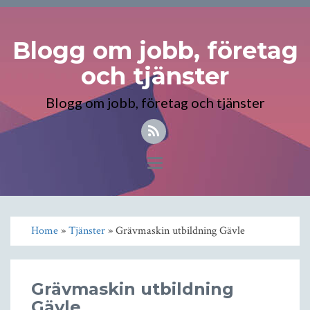
Blogg om jobb, företag
och tjänster
Blogg om jobb, företag och tjänster
Toggle
navigation
Home
»
Tjänster
» Grävmaskin utbildning Gävle
Grävmaskin utbildning
Gävle