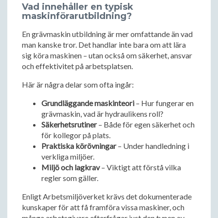
Vad innehåller en typisk
maskinförarutbildning?
En grävmaskin utbildning är mer omfattande än vad
man kanske tror. Det handlar inte bara om att lära
sig köra maskinen – utan också om säkerhet, ansvar
och effektivitet på arbetsplatsen.
Här är några delar som ofta ingår:
Grundläggande maskinteori
– Hur fungerar en
grävmaskin, vad är hydraulikens roll?
Säkerhetsrutiner
– Både för egen säkerhet och
för kollegor på plats.
Praktiska körövningar
– Under handledning i
verkliga miljöer.
Miljö och lagkrav
– Viktigt att förstå vilka
regler som gäller.
Enligt Arbetsmiljöverket krävs det dokumenterade
kunskaper för att få framföra vissa maskiner, och
många arbetsgivare efterfrågar just den typen av