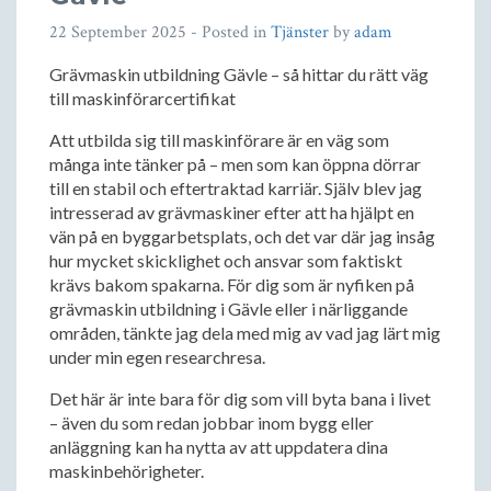
22 September 2025
- Posted in
Tjänster
by
adam
Grävmaskin utbildning Gävle – så hittar du rätt väg
till maskinförarcertifikat
Att utbilda sig till maskinförare är en väg som
många inte tänker på – men som kan öppna dörrar
till en stabil och eftertraktad karriär. Själv blev jag
intresserad av grävmaskiner efter att ha hjälpt en
vän på en byggarbetsplats, och det var där jag insåg
hur mycket skicklighet och ansvar som faktiskt
krävs bakom spakarna. För dig som är nyfiken på
grävmaskin utbildning i Gävle eller i närliggande
områden, tänkte jag dela med mig av vad jag lärt mig
under min egen researchresa.
Det här är inte bara för dig som vill byta bana i livet
– även du som redan jobbar inom bygg eller
anläggning kan ha nytta av att uppdatera dina
maskinbehörigheter.