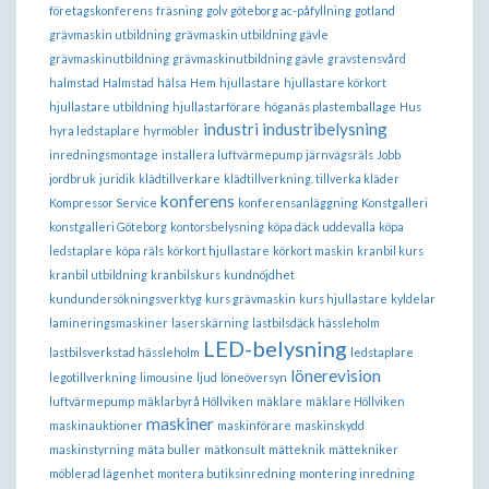
företagskonferens
fräsning
golv
göteborg ac-påfyllning
gotland
grävmaskin utbildning
grävmaskin utbildning gävle
grävmaskinutbildning
grävmaskinutbildning gävle
gravstensvård
halmstad
Halmstad
hälsa
Hem
hjullastare
hjullastare körkort
hjullastare utbildning
hjullastarförare
höganäs plastemballage
Hus
industri
industribelysning
hyra ledstaplare
hyrmöbler
inredningsmontage
installera luftvärmepump
järnvägsräls
Jobb
jordbruk
juridik
klädtillverkare
klädtillverkning. tillverka kläder
konferens
Kompressor Service
konferensanläggning
Konstgalleri
konstgalleri Göteborg
kontorsbelysning
köpa däck uddevalla
köpa
ledstaplare
köpa räls
körkort hjullastare
körkort maskin
kranbil kurs
kranbil utbildning
kranbilskurs
kundnöjdhet
kundundersökningsverktyg
kurs grävmaskin
kurs hjullastare
kyldelar
lamineringsmaskiner
laserskärning
lastbilsdäck hässleholm
LED-belysning
lastbilsverkstad hässleholm
ledstaplare
lönerevision
legotillverkning
limousine
ljud
löneöversyn
luftvärmepump
mäklarbyrå Höllviken
mäklare
mäklare Höllviken
maskiner
maskinauktioner
maskinförare
maskinskydd
maskinstyrning
mäta buller
mätkonsult
mätteknik
mättekniker
möblerad lägenhet
montera butiksinredning
montering inredning