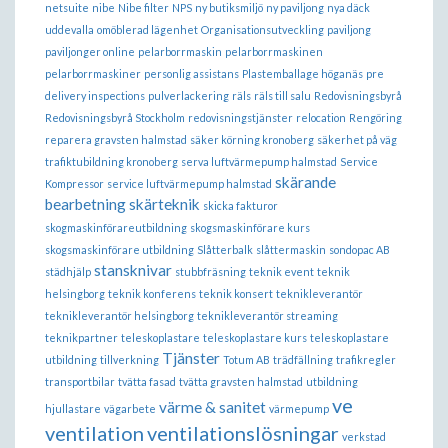
netsuite
nibe
Nibe filter
NPS
ny butiksmiljö
ny paviljong
nya däck
uddevalla
omöblerad lägenhet
Organisationsutveckling
paviljong
paviljonger online
pelarborrmaskin
pelarborrmaskinen
pelarborrmaskiner
personlig assistans
Plastemballage höganäs
pre
delivery inspections
pulverlackering
räls
räls till salu
Redovisningsbyrå
Redovisningsbyrå Stockholm
redovisningstjänster
relocation
Rengöring
reparera gravsten halmstad
säker körning kronoberg
säkerhet på väg
trafiktubildning kronoberg
serva luftvärmepump halmstad
Service
skärande
Kompressor
service luftvärmepump halmstad
bearbetning
skärteknik
skicka fakturor
skogmaskinförareutbildning
skogsmaskinförare kurs
skogsmaskinförare utbildning
Slåtterbalk
slåttermaskin
sondopac AB
stansknivar
städhjälp
stubbfräsning
teknik event
teknik
helsingborg
teknik konferens
teknik konsert
teknikleverantör
teknikleverantör helsingborg
teknikleverantör streaming
teknikpartner
teleskoplastare
teleskoplastare kurs
teleskoplastare
Tjänster
utbildning
tillverkning
Totum AB
trädfällning
trafikregler
transportbilar
tvätta fasad
tvätta gravsten halmstad
utbildning
ve
värme & sanitet
hjullastare
vägarbete
värmepump
ventilation
ventilationslösningar
verkstad