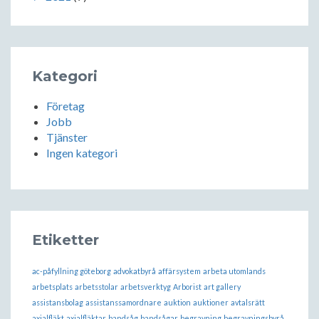
Kategori
Företag
Jobb
Tjänster
Ingen kategori
Etiketter
ac-påfyllning göteborg
advokatbyrå
affärsystem
arbeta utomlands
arbetsplats
arbetsstolar
arbetsverktyg
Arborist
art gallery
assistansbolag
assistanssamordnare
auktion
auktioner
avtalsrätt
axialfläkt
axialfläktar
bandsåg
bandsågar
begravning
begravningsbyrå